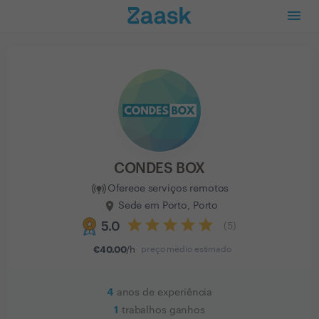
CONDES BOX
Oferece serviços remotos
Sede em Porto, Porto
5.0
(
5
)
€
40.00
/h
preço médio estimado
4
anos de experiência
1
trabalhos ganhos