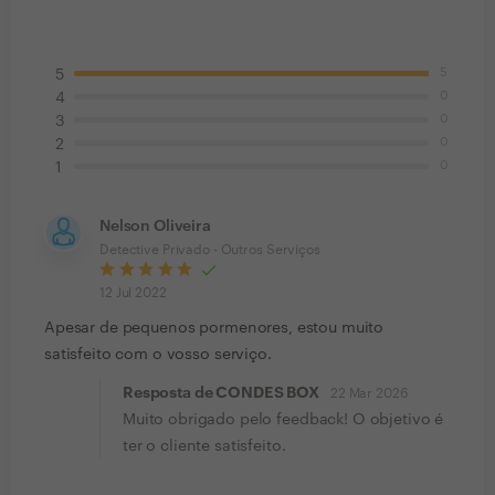
5
5
0
4
0
3
0
2
0
1
Nelson Oliveira
Detective Privado - Outros Serviços
12 Jul 2022
Apesar de pequenos pormenores, estou muito
satisfeito com o vosso serviço.
Resposta de CONDES BOX
22 Mar 2026
Muito obrigado pelo feedback! O objetivo é
ter o cliente satisfeito.