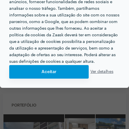
anúncios, fornecer funcionalidades de redes sociais e
1 Jul 2022
analisar o nosso tráfego. Também, partilhamos
informações sobre a sua utilização do site com os nossos
O Lucas da Condes Box é um excelente profissional,
parceiros, como a Google, que as podem combinar com
tirou as fotos de minha casa com muita qualidade e
outras informações que lhes forneceu. Ao aceitar a
tirou minhas dúvidas sobre esse mundo, gostei
política de cookies da Zaask deverá ter em consideração
bastante e indico!
que a utilização de cookies possibilita a personalização
Resposta de CONDES BOX
da utilização e apresentação de serviços, bem como a
2 Jul 2022
adaptação de ofertas ao seu interesse. Poderá alterar as
Muito obrigado pela review, Izzy! Tenho uma
suas definições de cookies a qualquer altura.
vasta experiência com fotografia imobiliária
e de interiores,...
Aceitar
Ver detalhes
Ver mais
PORTEFÓLIO