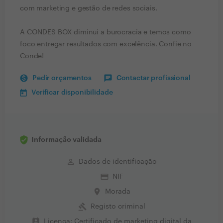
com marketing e gestão de redes sociais.
A CONDES BOX diminui a burocracia e temos como
foco entregar resultados com excelência. Confie no
Conde!
Pedir orçamentos
Contactar profissional
Verificar disponibilidade
Informação validada
perm_identity
Dados de identificação
credit_card
NIF
place
Morada
gavel
Registo criminal
perm_contact_calendar
Licença: Certificado de marketing digital da