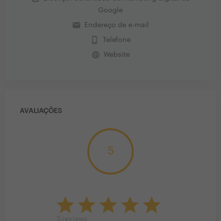
Google
email
Endereço de e-mail
phone_iphone
Telefone
language
Website
AVALIAÇÕES
5
5
reviews