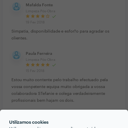
Mafalda Fonte
Limpeza Pós-Obra
19 Fev 2018
Simpatia, disponibilidade e esfor?o para agradar os
clientes.
Paula Ferreira
Limpeza Pós-Obra
15 Fev 2018
Estou muito contente pelo trabalho efectuado pela
vossa conpetente equipa muito obrigada a vossa
colaboradora STefanie e colega verdadeiramente
profissionais bem hajam os dois.
Cliente Zaask
Utilizamos cookies
Limpezas em Geral