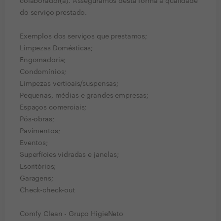
colaborador(a). Asseguramos desta forma a qualidade
do serviço prestado.
Exemplos dos serviços que prestamos;
Limpezas Domésticas;
Engomadoria;
Condomínios;
Limpezas verticais/suspensas;
Pequenas, médias e grandes empresas;
Espaços comerciais;
Pós-obras;
Pavimentos;
Eventos;
Superfícies vidradas e janelas;
Escritórios;
Garagens;
Check-check-out
Comfy Clean - Grupo HigieNeto