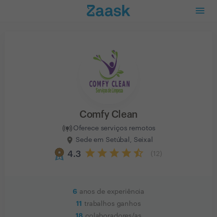
Comfy Clean
Oferece serviços remotos
Sede em Setúbal, Seixal
4.3
(
12
)
6
anos de experiência
11
trabalhos ganhos
18
colaboradores/as