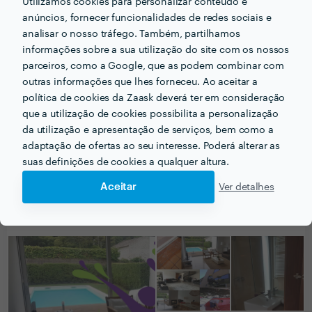
Utilizamos cookies para personalizar conteúdo e
6 Fev 2018
anúncios, fornecer funcionalidades de redes sociais e
analisar o nosso tráfego. Também, partilhamos
informações sobre a sua utilização do site com os nossos
Cliente Zaask
Limpezas em Geral
parceiros, como a Google, que as podem combinar com
outras informações que lhes forneceu. Ao aceitar a
25 Jan 2018
política de cookies da Zaask deverá ter em consideração
que a utilização de cookies possibilita a personalização
da utilização e apresentação de serviços, bem como a
adaptação de ofertas ao seu interesse. Poderá alterar as
Ver mais
suas definições de cookies a qualquer altura.
Aceitar
Ver detalhes
PORTEFÓLIO