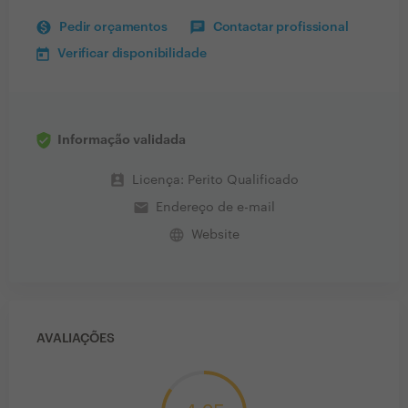
Pedir orçamentos
Contactar profissional
Verificar disponibilidade
Informação validada
perm_contact_calendar
Licença: Perito Qualificado
email
Endereço de e-mail
language
Website
AVALIAÇÕES