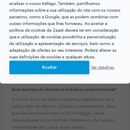
analisar o nosso tráfego. Também, partilhamos
informações sobre a sua utilização do site com os nossos
parceiros, como a Google, que as podem combinar com
PERGUNTAS E RESPOSTAS
outras informações que lhes forneceu. Ao aceitar a
política de cookies da Zaask deverá ter em consideração
Que formação e experiência tem relacionadas com a
que a utilização de cookies possibilita a personalização
sua actividade?
da utilização e apresentação de serviços, bem como a
adaptação de ofertas ao seu interesse. Poderá alterar as
Com cerca de 7 anos de experiência em catering
suas definições de cookies a qualquer altura.
vegetariano, a Comer Amor é líder de mercado e
significado de excelência no que toca a catering
Aceitar
Ver detalhes
vegetariano para eventos.
Com que tipo de clientes já trabalhou anteriormente?
A Comer Amor já realizou catering vegetariano para
todo o tipo de clientes, privados e empresarias. Para
grandes empresas como o OLX Portugal, várias
universidades como Instituto Politécnico de Setúbal,
Universidade de Lisboa, entre outras.