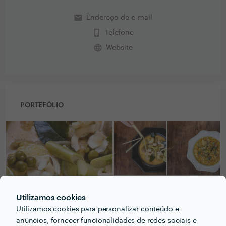
email
Endereço de e-mail
phone_iphone
Telefone
language
Website
PORTEFÓLIO
Utilizamos cookies
Utilizamos cookies para personalizar conteúdo e
anúncios, fornecer funcionalidades de redes sociais e