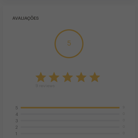
AVALIAÇÕES
5
9
reviews
9
5
0
4
0
3
0
2
0
1