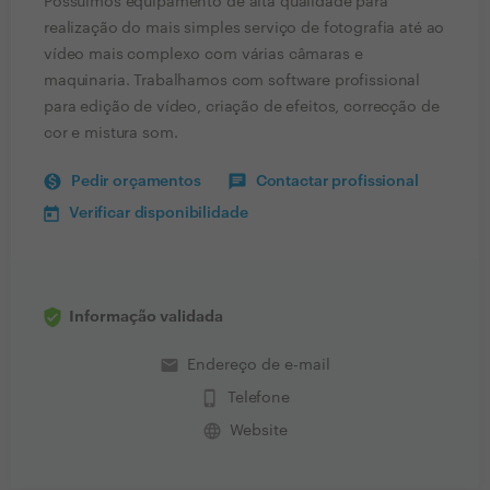
Possuímos equipamento de alta qualidade para
realização do mais simples serviço de fotografia até ao
vídeo mais complexo com várias câmaras e
maquinaria. Trabalhamos com software profissional
para edição de vídeo, criação de efeitos, correcção de
cor e mistura som.
Pedir orçamentos
Contactar profissional
Verificar disponibilidade
Informação validada
email
Endereço de e-mail
phone_iphone
Telefone
language
Website