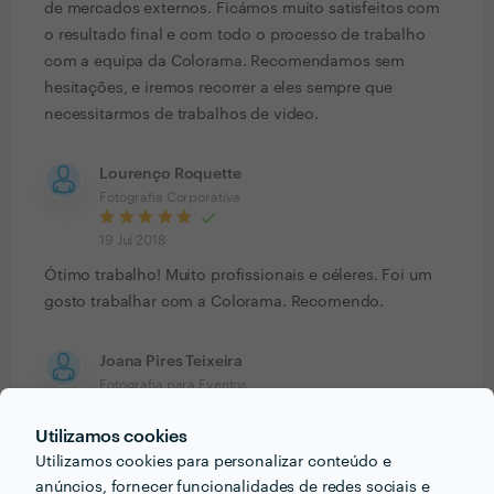
de mercados externos. Ficámos muito satisfeitos com
o resultado final e com todo o processo de trabalho
com a equipa da Colorama. Recomendamos sem
hesitações, e iremos recorrer a eles sempre que
necessitarmos de trabalhos de video.
Lourenço Roquette
Fotografia Corporativa
19 Jul 2018
Ótimo trabalho! Muito profissionais e céleres. Foi um
gosto trabalhar com a Colorama. Recomendo.
Joana Pires Teixeira
Fotografia para Eventos
11 Jul 2018
Utilizamos cookies
Utilizamos cookies para personalizar conteúdo e
anúncios, fornecer funcionalidades de redes sociais e