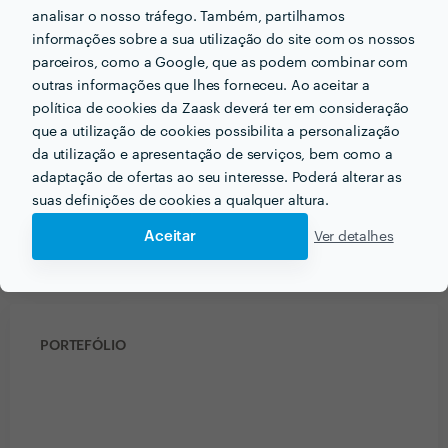
analisar o nosso tráfego. Também, partilhamos
Ver mais
informações sobre a sua utilização do site com os nossos
parceiros, como a Google, que as podem combinar com
outras informações que lhes forneceu. Ao aceitar a
política de cookies da Zaask deverá ter em consideração
PRÉMIOS ZAASK
que a utilização de cookies possibilita a personalização
da utilização e apresentação de serviços, bem como a
adaptação de ofertas ao seu interesse. Poderá alterar as
1 vez Profissional de Excelência
suas definições de cookies a qualquer altura.
🎉 Este/a profissional conseguiu a maior
designação da Zaask em
2018
.
Aceitar
Ver detalhes
PORTEFÓLIO