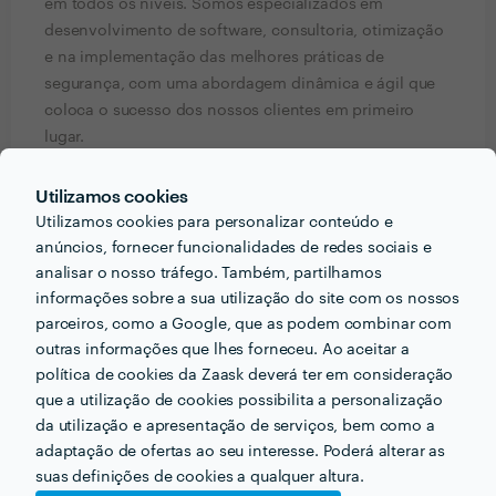
em todos os níveis. Somos especializados em
desenvolvimento de software, consultoria, otimização
e na implementação das melhores práticas de
segurança, com uma abordagem dinâmica e ágil que
coloca o sucesso dos nossos clientes em primeiro
lugar.
Na Cogniwave, temos paixão por entregar grandes
resultados enquanto promovemos relações sólidas e
Utilizamos cookies
colaborativas. Quer esteja a criar algo novo ou a
Utilizamos cookies para personalizar conteúdo e
otimizar as suas ferramentas digitais existentes, a
anúncios, fornecer funcionalidades de redes sociais e
Cogniwave está aqui para o ajudar a prosperar num
analisar o nosso tráfego. Também, partilhamos
cenário tecnológico em constante evolução.
informações sobre a sua utilização do site com os nossos
parceiros, como a Google, que as podem combinar com
Pedir orçamentos
Contactar profissional
outras informações que lhes forneceu. Ao aceitar a
política de cookies da Zaask deverá ter em consideração
Verificar disponibilidade
que a utilização de cookies possibilita a personalização
da utilização e apresentação de serviços, bem como a
adaptação de ofertas ao seu interesse. Poderá alterar as
suas definições de cookies a qualquer altura.
Informação validada