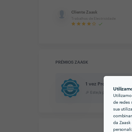
Cliente Zaask
Trabalhos de Electricidade
PRÉMIOS ZAASK
1 vez Profissional de
Utilizam
🎉 Este/a profissional co
Utilizamo
de redes 
sua utili
combinar 
da Zaask 
personali