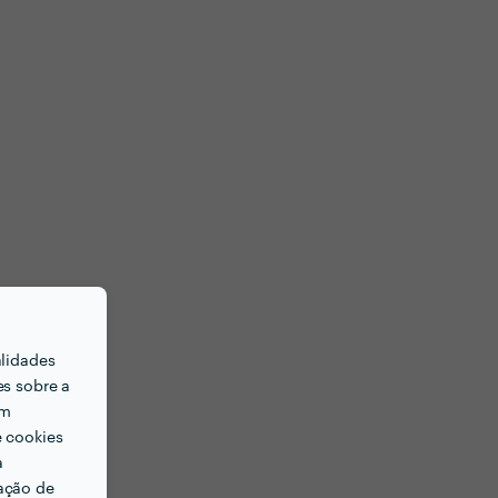
alidades
es sobre a
em
e cookies
a
ação de