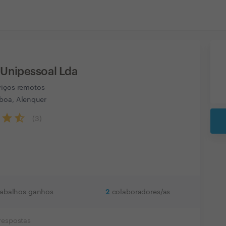
Unipessoal Lda
viços remotos
boa, Alenquer
(
3
)
2
rabalhos ganhos
colaboradores/as
respostas