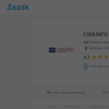
CMAINFO 
Oferece ser
Sede em Lis
4.7
Perfil Básico
40
4
anos de experiência
t
Sobre
Avaliações
Perguntas e 