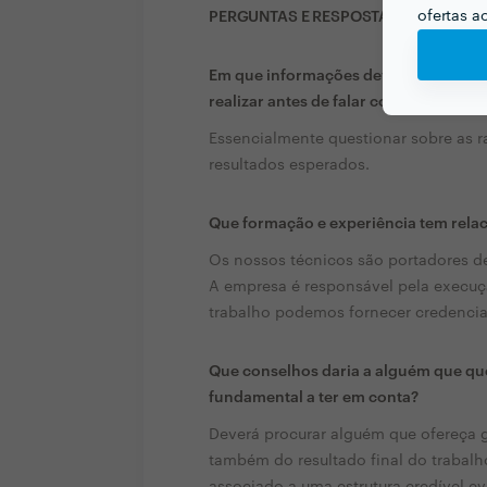
ofertas a
PERGUNTAS E RESPOSTAS
Em que informações deve um ou uma c
realizar antes de falar com profission
Essencialmente questionar sobre as 
resultados esperados.
Que formação e experiência tem rela
Os nossos técnicos são portadores de
A empresa é responsável pela execuç
trabalho podemos fornecer credencia
Que conselhos daria a alguém que que
fundamental a ter em conta?
Deverá procurar alguém que ofereça g
também do resultado final do trabalho
associado a uma estrutura credível e