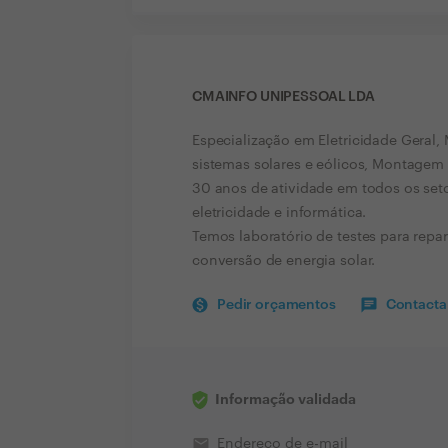
CMAINFO UNIPESSOAL LDA
Especialização em Eletricidade Geral,
sistemas solares e eólicos, Montagem
30 anos de atividade em todos os seto
eletricidade e informática.
Temos laboratório de testes para rep
conversão de energia solar.
Pedir orçamentos
Contactar
Informação validada
email
Endereço de e-mail