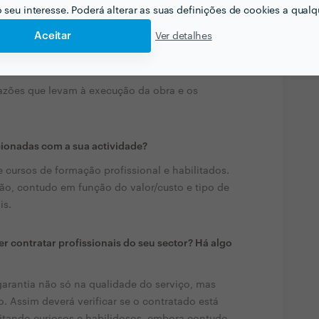
o seu interesse. Poderá alterar as suas definições de cookies a qualqu
Aceitar
Ver detalhes
liente pensar acerca do projecto que quer
ais?
razões que levam à execução da obra e os
cionadas com a sua actividade?
 cursos de formação profissional e habilitados.
ão, contudo em função do valor/custo e tipo de
is.
r contratar profissionais do seu sector? Há algo
arantia não só na qualidade do serviço, mas
. Assim deverá verificar se o contratado está
vitando curiosos e habilidosos, embora contudo