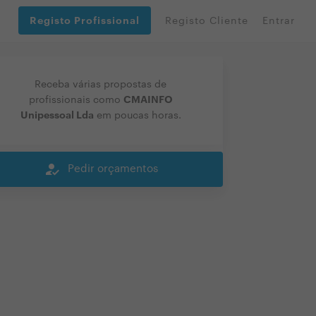
Registo Profissional
Registo Cliente
Entrar
Receba várias propostas de
CMAINFO
profissionais como
Unipessoal Lda
em poucas horas.
how_to_reg
Pedir orçamentos