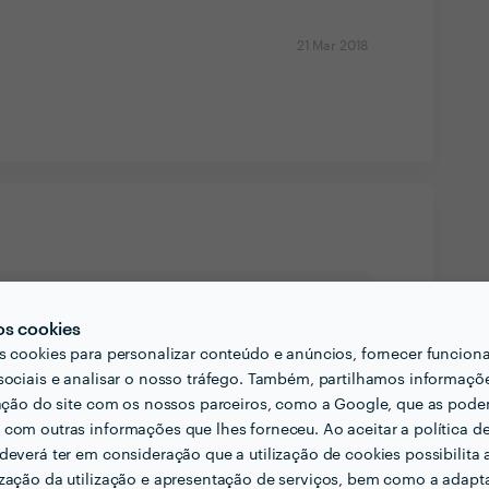
21 Mar 2018
 Excelência
os cookies
nseguiu a maior designação da Zaask em
2018
.
s cookies para personalizar conteúdo e anúncios, fornecer funcion
sociais e analisar o nosso tráfego. Também, partilhamos informaçõ
zação do site com os nossos parceiros, como a Google, que as pod
com outras informações que lhes forneceu. Ao aceitar a política d
deverá ter em consideração que a utilização de cookies possibilita 
zação da utilização e apresentação de serviços, bem como a adapt