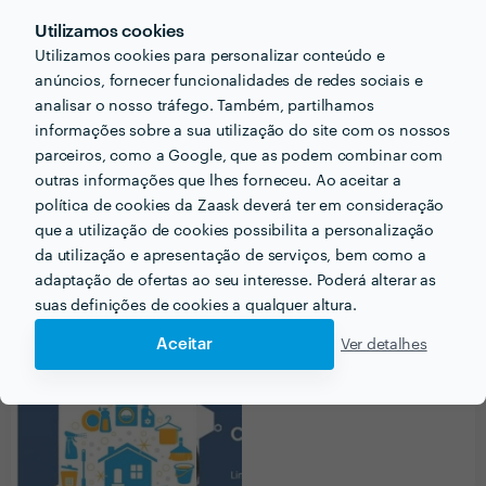
0
1
Utilizamos cookies
Utilizamos cookies para personalizar conteúdo e
Cliente Zaask
anúncios, fornecer funcionalidades de redes sociais e
Trabalho realizado fora da plataforma
analisar o nosso tráfego. Também, partilhamos
informações sobre a sua utilização do site com os nossos
2 Jun 2020
parceiros, como a Google, que as podem combinar com
Serviço profissional e confiável. Recomendamos
outras informações que lhes forneceu. Ao aceitar a
vivamente.
política de cookies da Zaask deverá ter em consideração
que a utilização de cookies possibilita a personalização
da utilização e apresentação de serviços, bem como a
adaptação de ofertas ao seu interesse. Poderá alterar as
suas definições de cookies a qualquer altura.
PORTEFÓLIO
Aceitar
Ver detalhes