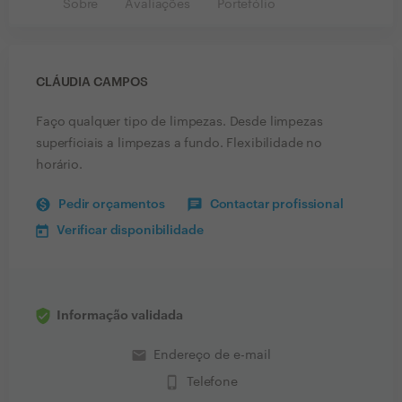
Sobre
Avaliações
Portefólio
CLÁUDIA CAMPOS
Faço qualquer tipo de limpezas. Desde limpezas
superficiais a limpezas a fundo. Flexibilidade no
horário.
Pedir orçamentos
Contactar profissional
Verificar disponibilidade
Informação validada
email
Endereço de e-mail
phone_iphone
Telefone