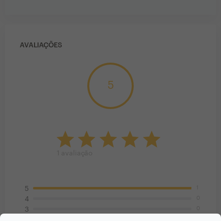
AVALIAÇÕES
5
1
avaliação
1
5
0
4
0
3
0
2