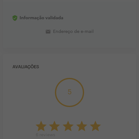
Informação validada
email
Endereço de e-mail
AVALIAÇÕES
5
6
reviews