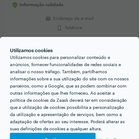
Informação validada
email
Endereço de e-mail
phone_iphone
Telefone
Utilizamos cookies
Utilizamos cookies para personalizar conteúdo e
PERGUNTAS E RESPOSTAS
anúncios, fornecer funcionalidades de redes sociais e
analisar o nosso tráfego. Também, partilhamos
informações sobre a sua utilização do site com os nossos
Que formação e experiência tem relacionadas com a
parceiros, como a Google, que as podem combinar com
sua actividade?
outras informações que lhes forneceu. Ao aceitar a
Tenho experiência com público há 20 anos
política de cookies da Zaask deverá ter em consideração
que a utilização de cookies possibilita a personalização
da utilização e apresentação de serviços, bem como a
adaptação de ofertas ao seu interesse. Poderá alterar as
suas definições de cookies a qualquer altura.
Receba várias propostas de profissionais como
Perfect house clean
em poucas horas.