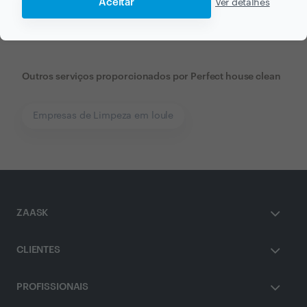
Aceitar
Ver detalhes
Outros serviços proporcionados por
Perfect house clean
Empresas de Limpeza em loule
ZAASK
CLIENTES
PROFISSIONAIS