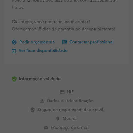
Funcionamos os 365 dias do ano, com assistência 24
horas.
Cleantech, você conhece, você confia !
Oferecemos 15 dias de garantia no desentupimento!
Pedir orçamentos
Contactar profissional
Verificar disponibilidade
Informação validada
credit_card
NIF
perm_identity
Dados de identificação
verified_user
Seguro de responsabilidade civil
place
Morada
email
Endereço de e-mail