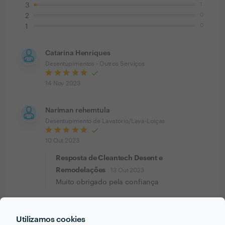
1
3
0
2
0
1
Catarina Henriques
Desentupimentos - Outros Serviços
14 Nov 2023
Nariman rehemtula
Desentupimento de Lavatório/Lava-Loiças
10 Out 2023
Resposta de Cleantech Desent e
Remodelações
13 Out 2023
Muito obrigado pela confiança
Cliente Zaask
Utilizamos cookies
Serviços de Limpa-Chaminés