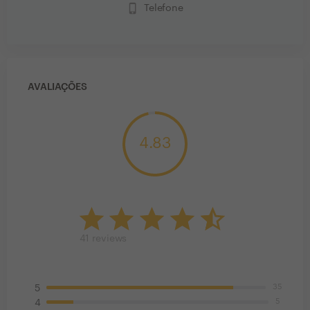
phone_iphone
Telefone
AVALIAÇÕES
4.83
41
reviews
35
5
5
4