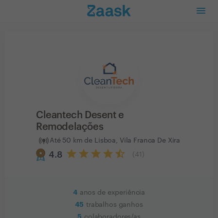
Cleantech Desent e
Remodelações
Até 50 km de Lisboa, Vila Franca De Xira
4.8
(
41
)
4
anos de experiência
45
trabalhos ganhos
5
colaboradores/as