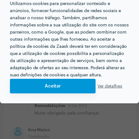
Utilizamos cookies para personalizar conteúdo e
3 Out 2023
anúncios, fornecer funcionalidades de redes sociais e
analisar o nosso tráfego. Também, partilhamos
Resposta de Cleantech Desent e
informações sobre a sua utilização do site com os nossos
Remodelações
4 Out 2023
parceiros, como a Google, que as podem combinar com
Muito obrigado pela confiança
outras informações que lhes forneceu. Ao aceitar a
política de cookies da Zaask deverá ter em consideração
Cliente Zaask
que a utilização de cookies possibilita a personalização
Canalização
da utilização e apresentação de serviços, bem como a
adaptação de ofertas ao seu interesse. Poderá alterar as
31 Ago 2023
suas definições de cookies a qualquer altura.
A Cleantech foi muito profissional, eficiente, discreta e
Aceitar
Ver detalhes
célere.
Resposta de Cleantech Desent e
Remodelações
8 Set 2023
Muito obrigado pela confiança!
Ana Matos
Canalização