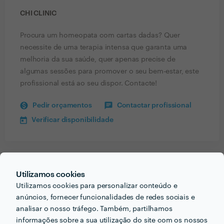
CHI CLINIC
Procura um homeopata com cartas dadas? Quer
necessite de uma terapia intensa que garanta uma
melhoria da sua saúde, quer apenas precise de
algumas sessões para promover o seu bem-estar, este
profissional está ao seu dispor. Contacte!
Pedir orçamentos
Contactar profissional
Verificar disponibilidade
Receba várias propostas de profissionais como
Utilizamos cookies
CHI Clinic
em poucas horas.
Utilizamos cookies para personalizar conteúdo e
anúncios, fornecer funcionalidades de redes sociais e
analisar o nosso tráfego. Também, partilhamos
informações sobre a sua utilização do site com os nossos