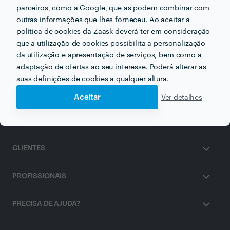
parceiros, como a Google, que as podem combinar com
Outros serviços proporcionados por
CHI Clinic
outras informações que lhes forneceu. Ao aceitar a
política de cookies da Zaask deverá ter em consideração
que a utilização de cookies possibilita a personalização
Homeopatia em porto
da utilização e apresentação de serviços, bem como a
adaptação de ofertas ao seu interesse. Poderá alterar as
suas definições de cookies a qualquer altura.
Aceitar
Ver detalhes
ZAASK
CLIENTES
PROFISSIONAIS
PRECISA DE AJUDA?