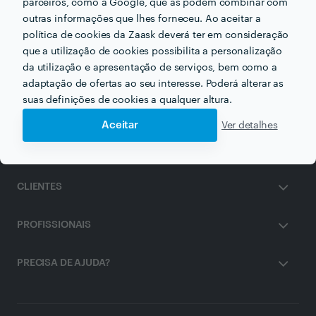
parceiros, como a Google, que as podem combinar com
Outros serviços proporcionados por
Cencab
outras informações que lhes forneceu. Ao aceitar a
política de cookies da Zaask deverá ter em consideração
Pedicure em barreiro
que a utilização de cookies possibilita a personalização
da utilização e apresentação de serviços, bem como a
adaptação de ofertas ao seu interesse. Poderá alterar as
suas definições de cookies a qualquer altura.
Aceitar
Ver detalhes
ZAASK
CLIENTES
PROFISSIONAIS
PRECISA DE AJUDA?