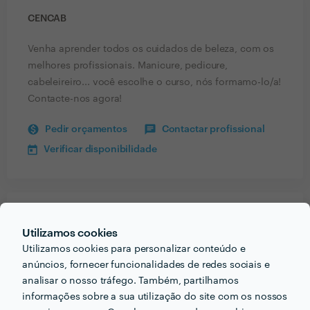
CENCAB
Venha aprender todos os cuidados de beleza, com os
melhores profissionais. Manicure, pedicure,
cabeleireiro... você escolhe o curso, nós formamo-lo/a!
Contacte-nos agora!
Pedir orçamentos
Contactar profissional
Verificar disponibilidade
Receba várias propostas de profissionais como
Utilizamos cookies
Cencab
em poucas horas.
Utilizamos cookies para personalizar conteúdo e
anúncios, fornecer funcionalidades de redes sociais e
analisar o nosso tráfego. Também, partilhamos
informações sobre a sua utilização do site com os nossos