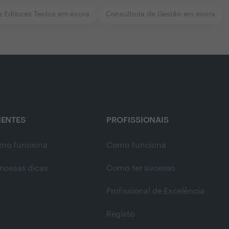
e Editores Textos em evora
Consultoria de Gestão em evora
IENTES
PROFISSIONAIS
mo funciona
Como funciona
nossas dicas
Como ter sucesso
Profissional de Excelência
Registo