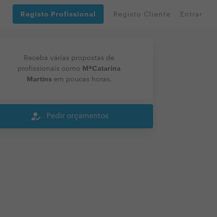
Registo Profissional
Registo Cliente
Entrar
Receba várias propostas de
MªCatarina
profissionais como
Martins
em poucas horas.
how_to_reg
Pedir orçamentos