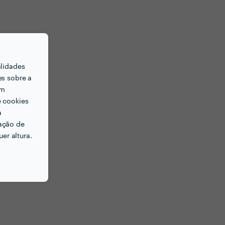
alidades
es sobre a
em
e cookies
a
ação de
er altura.