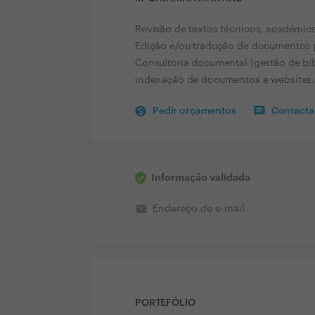
Revisão de textos técnicos, académicos
Edição e/ou tradução de documentos p
Consultoria documental (gestão de bib
indexação de documentos e websites.
Pedir orçamentos
Contactar
Informação validada
email
Endereço de e-mail
PORTEFÓLIO