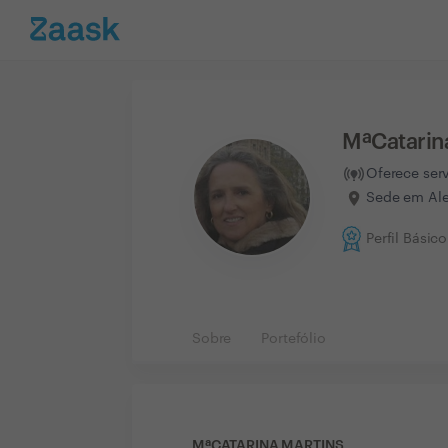
MªCatarin
Oferece ser
Sede em Ale
Perfil Básico
Sobre
Portefólio
MªCATARINA MARTINS