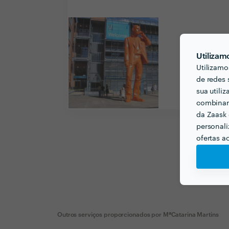
Utilizam
Utilizamo
de redes 
sua utili
combinar 
da Zaask 
personali
ofertas a
Outros serviços proporcionados por
MªCatarina Martins