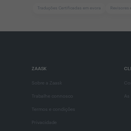
Traduções Certificadas em evora
Revisores 
ZAASK
CL
Sobre a Zaask
Co
Trabalhe connosco
As 
Termos e condições
Privacidade