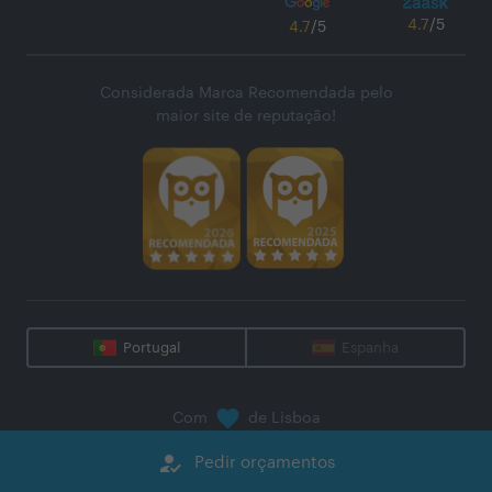
4.7
/5
4.7
/5
Considerada Marca Recomendada pelo
maior site de reputação!
Portugal
Espanha
Com
de Lisboa
@
2026
Zaask - Plataforma Digital, S.A.
how_to_reg
Pedir orçamentos