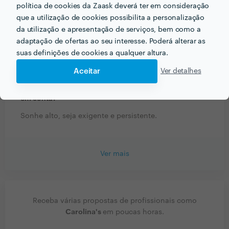
sua actividade?
política de cookies da Zaask deverá ter em consideração
que a utilização de cookies possibilita a personalização
Somos 4 colaboradores, todos peritos em áreas
da utilização e apresentação de serviços, bem como a
distintas. Profissionais em Design, Gestão,
adaptação de ofertas ao seu interesse. Poderá alterar as
Organização e Inovação.
suas definições de cookies a qualquer altura.
Aceitar
Ver detalhes
Que conselhos daria a alguém que quer contratar
profissionais do seu sector? Há algo fundamental a ter
em conta?
Sonhe alto, seja exigente e persistente.
Ver mais
Receba várias propostas de profissionais como
Carolina's
em poucas horas.