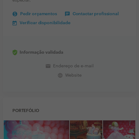
especial.
Pedir orçamentos
Contactar profissional
Verificar disponibilidade
Informação validada
email
Endereço de e-mail
language
Website
PORTEFÓLIO