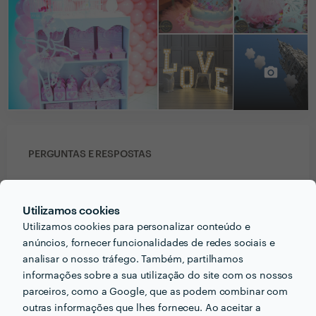
PERGUNTAS E RESPOSTAS
Em que informações deve um ou uma cliente pensar
acerca do projecto que quer realizar antes de falar
Utilizamos cookies
com profissionais?
Utilizamos cookies para personalizar conteúdo e
anúncios, fornecer funcionalidades de redes sociais e
Defenir data, local, as suas ideias e objetivos e
analisar o nosso tráfego. Também, partilhamos
orçamento disponívels
informações sobre a sua utilização do site com os nossos
parceiros, como a Google, que as podem combinar com
Que formação e experiência tem relacionadas com a
outras informações que lhes forneceu. Ao aceitar a