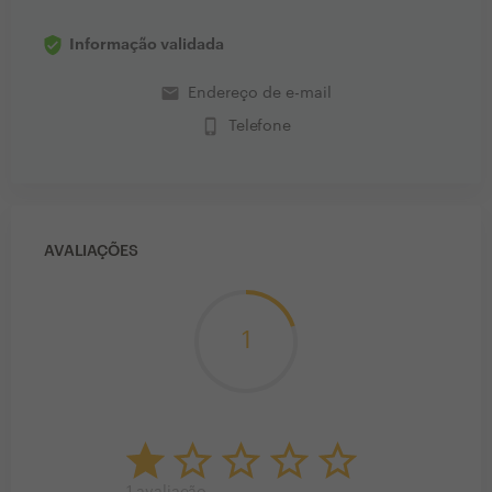
Informação validada
email
Endereço de e-mail
phone_iphone
Telefone
AVALIAÇÕES
1