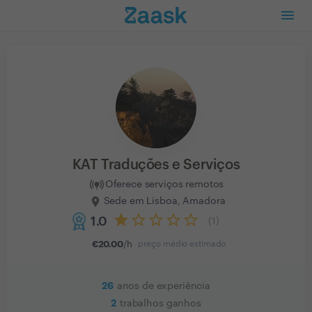
KAT Traduções e Serviços
Oferece serviços remotos
Sede em Lisboa, Amadora
1.0
(
1
)
€
20.00
/h
preço médio estimado
26
anos de experiência
2
trabalhos ganhos