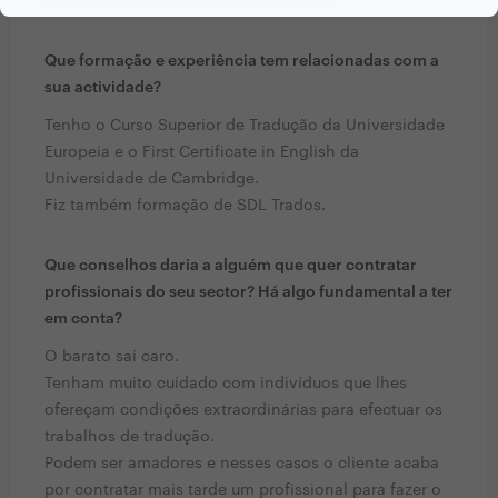
pagar pelo mesmo.
Que formação e experiência tem relacionadas com a
sua actividade?
Tenho o Curso Superior de Tradução da Universidade
Europeia e o First Certificate in English da
Universidade de Cambridge.
Fiz também formação de SDL Trados.
Que conselhos daria a alguém que quer contratar
profissionais do seu sector? Há algo fundamental a ter
em conta?
O barato sai caro.
Tenham muito cuidado com indivíduos que lhes
ofereçam condições extraordinárias para efectuar os
trabalhos de tradução.
Podem ser amadores e nesses casos o cliente acaba
por contratar mais tarde um profissional para fazer o