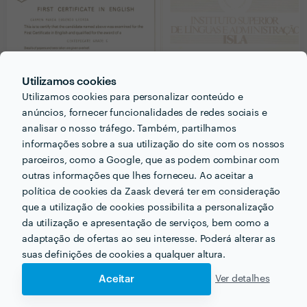
Utilizamos cookies
Utilizamos cookies para personalizar conteúdo e
anúncios, fornecer funcionalidades de redes sociais e
analisar o nosso tráfego. Também, partilhamos
informações sobre a sua utilização do site com os nossos
parceiros, como a Google, que as podem combinar com
PERGUNTAS E RESPOSTAS
outras informações que lhes forneceu. Ao aceitar a
política de cookies da Zaask deverá ter em consideração
Em que informações deve um ou uma cliente pensar
que a utilização de cookies possibilita a personalização
acerca do projecto que quer realizar antes de falar
da utilização e apresentação de serviços, bem como a
com profissionais?
adaptação de ofertas ao seu interesse. Poderá alterar as
suas definições de cookies a qualquer altura.
O cliente deve verificar qual é o projecto que tem
para realizar, quais as suas condições específicas,
Aceitar
Ver detalhes
para quando necessita do trabalho, e quanto pode