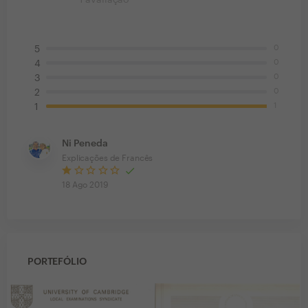
1
avaliação
0
5
0
4
0
3
0
2
1
1
Ni Peneda
Explicações de Francês
18 Ago 2019
PORTEFÓLIO