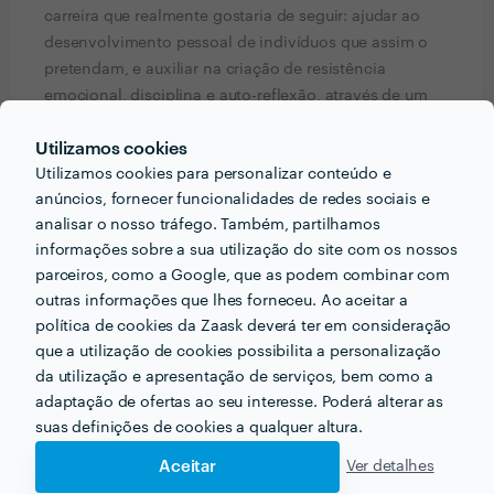
carreira que realmente gostaria de seguir: ajudar ao
desenvolvimento pessoal de indivíduos que assim o
pretendam, e auxiliar na criação de resistência
emocional, disciplina e auto-reflexão, através de um
guia orientador, focado em encontrar e demonstrar
Utilizamos cookies
soluções plausíveis e que façam sentido para cada um.
Utilizamos cookies para personalizar conteúdo e
Não considero exatamente terapia, mas mais uma
anúncios, fornecer funcionalidades de redes sociais e
abordagem prática focada nas soluções.
analisar o nosso tráfego. Também, partilhamos
informações sobre a sua utilização do site com os nossos
Gosto de pensar que sou boa conselheira, por isso
parceiros, como a Google, que as podem combinar com
seria um gosto poder ajudar pessoas a aumentar a sua
outras informações que lhes forneceu. Ao aceitar a
auto-confiança, e tentar que olhem novamente para a
política de cookies da Zaask deverá ter em consideração
vida de uma forma positiva, porque há tanto que nos é
que a utilização de cookies possibilita a personalização
oferecido, tanto para ver, e tanto pela qual se pode
da utilização e apresentação de serviços, bem como a
estar grato.
adaptação de ofertas ao seu interesse. Poderá alterar as
suas definições de cookies a qualquer altura.
Pedir orçamentos
Contactar profissional
Aceitar
Ver detalhes
Verificar disponibilidade