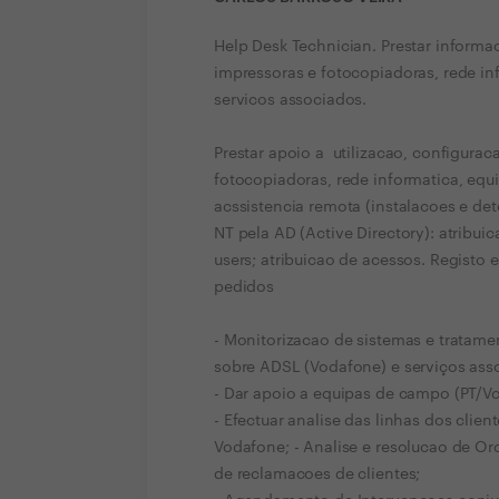
Help Desk Technician. Prestar inform
impressoras e fotocopiadoras, rede in
servicos associados.
Prestar apoio a utilizacao, configura
fotocopiadoras, rede informatica, equ
acssistencia remota (instalacoes e de
NT pela AD (Active Directory): atribui
users; atribuicao de acessos. Registo
pedidos
- Monitorizacao de sistemas e tratame
sobre ADSL (Vodafone) e serviços asso
- Dar apoio a equipas de campo (PT/V
- Efectuar analise das linhas dos clien
Vodafone; - Analise e resolucao de O
de reclamacoes de clientes;