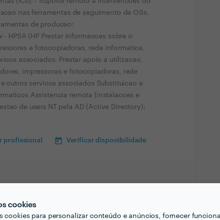
tas (ICs); - Suporte remoto a intervencoes do
rmacao nas ferramentas de seguimento de OSs.
rramentas de producao:
ow - HPSA (HP Prestar informacoes sobre o
ssoras e fotocopiadoras, rede informatica,
vicos associados. Prestar apoio a utilizacao,
dores, impressoras e fotocopiadoras, rede
 e outros servicos associados Substituicao e
rmaticos Assistencia remota (instalacoes e
stao de users NT pela AD (Active Directory):
 profissional
Verificar disponibilidade
os cookies
s cookies para personalizar conteúdo e anúncios, fornecer funcion