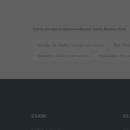
Outros serviços proporcionados por
Carlos Barroso Veira
Gestão de Redes Sociais em sintra
Web Desi
Desenho Gráfico em sintra
Instalação de La
ZAASK
CL