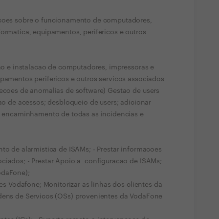
acoes sobre o funcionamento de computadores,
formatica, equipamentos, perifericos e outros
cao e instalacao de computadores, impressoras e
ipamentos perifericos e outros servicos associados
tecoes de anomalias de software) Gestao de users
cao de acessos; desbloqueio de users; adicionar
 e encaminhamento de todas as incidencias e
nto de alarmistica de ISAMs; - Prestar informacoes
ciados; - Prestar Apoio a configuracao de ISAMs;
odaFone);
tes Vodafone; Monitorizar as linhas dos clientes da
rdens de Servicos (OSs) provenientes da VodaFone