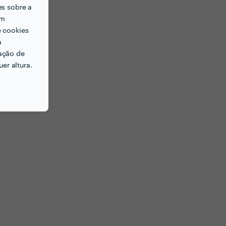
es sobre a
em
e cookies
a
ação de
er altura.