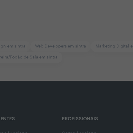
gn em sintra
Web Developers em sintra
Marketing Digital e
reira/Fogão de Sala em sintra
IENTES
PROFISSIONAIS