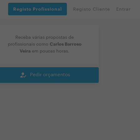
Registo Profissional
Registo Cliente
Entrar
Receba várias propostas de
Carlos Barroso
profissionais como
Veira
em poucas horas.
how_to_reg
Pedir orçamentos