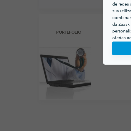
de redes 
sua utili
combinar 
da Zaask 
personali
PORTEFÓLIO
ofertas a