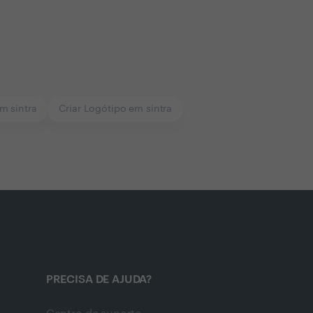
m sintra
Criar Logótipo em sintra
PRECISA DE AJUDA?