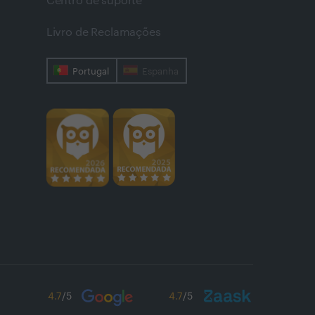
Centro de suporte
Livro de Reclamações
Portugal
Espanha
4.7
/5
4.7
/5