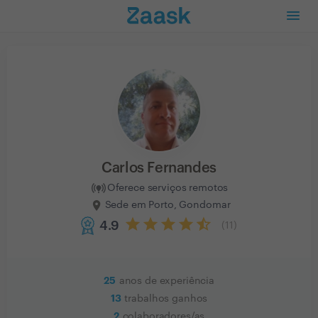
Carlos Fernandes
Oferece serviços remotos
Sede em Porto, Gondomar
4.9
(
11
)
25
anos de experiência
13
trabalhos ganhos
2
colaboradores/as