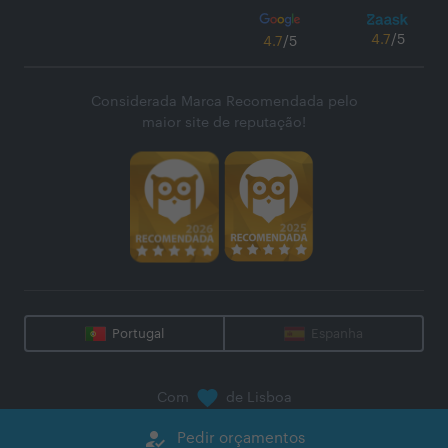
4.7
/5
4.7
/5
Considerada Marca Recomendada pelo
maior site de reputação!
Portugal
Espanha
Com
de Lisboa
@
2026
Zaask - Plataforma Digital, S.A.
how_to_reg
Pedir orçamentos