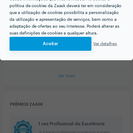
política de cookies da Zaask deverá ter em consideração
Salomé Benites
que a utilização de cookies possibilita a personalização
Topografia
da utilização e apresentação de serviços, bem como a
adaptação de ofertas ao seu interesse. Poderá alterar as
29 Jul 2020
suas definições de cookies a qualquer altura.
O Sr. Carlos Fernandes demonstra ser um bom
Aceitar
Ver detalhes
profissional, competente e interessado. Estou muito
satisfeita.
Ver mais
PRÉMIOS ZAASK
1 vez Profissional de Excelência
🎉 Este/a profissional conseguiu a maior