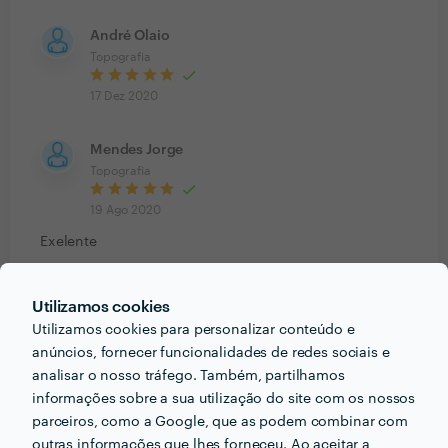
André Olaio
Topografia
17 Dez 2020
Mendes Jorge
Topografia
19 Ago 2020
Exelente
Máxima Nunes
Utilizamos cookies
Topografia
Utilizamos cookies para personalizar conteúdo e
anúncios, fornecer funcionalidades de redes sociais e
19 Ago 2020
analisar o nosso tráfego. Também, partilhamos
Pessoa muito simpática e espírito de trabalho
informações sobre a sua utilização do site com os nossos
excelente com pessoas assim o nosso país andaria
parceiros, como a Google, que as podem combinar com
para a frente, obrigada topógrafo Sr Carlos Fernandes.
outras informações que lhes forneceu. Ao aceitar a