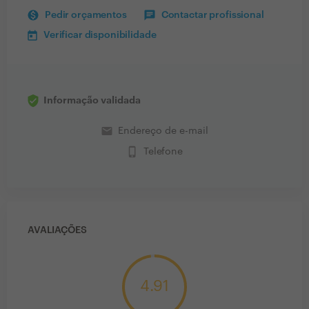
Pedir orçamentos
Contactar profissional
Verificar disponibilidade
Informação validada
email
Endereço de e-mail
phone_iphone
Telefone
AVALIAÇÕES
4.91