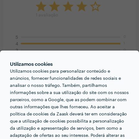
1
avaliação
0
5
1
4
0
3
0
2
0
1
Utilizamos cookies
Utilizamos cookies para personalizar conteúdo e
anúncios, fornecer funcionalidades de redes sociais e
Nuno Sousa
analisar o nosso tráfego. Também, partilhamos
Instalação de Estores Manuais
informações sobre a sua utilização do site com os nossos
9 Out 2014
parceiros, como a Google, que as podem combinar com
outras informações que lhes forneceu. Ao aceitar a
Rápido e eficaz e ainda fez outros serviços pendentes
política de cookies da Zaask deverá ter em consideração
pela casa (pendurar e ligar candeeiros, furar paredes e
que a utilização de cookies possibilita a personalização
montar suportes de toalhas, etc.) Alguns dos furos
da utilização e apresentação de serviços, bem como a
foram feitos "a olho" e ficaram um pouco tortos. Algo a
adaptação de ofertas ao seu interesse. Poderá alterar as
corrigir no futuro de modo a que haja mais rigor nas