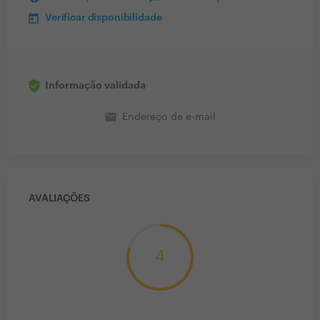
Verificar disponibilidade
Informação validada
email
Endereço de e-mail
AVALIAÇÕES
4