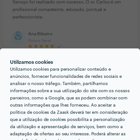
Serviço foi realizado com sucesso. O sr. Carlos é um
profissional competente, educado, pontual e
perfeccionista.
Ana Ribeiro
Pintura Geral
23 Jan 2018
Utilizamos cookies
O Sr. Carlos foi pontual, cuidadoso, deixou tudo limpo.
Utilizamos cookies para personalizar conteúdo e
Fez um bom trabalho, pelo que, recomendo.
anúncios, fornecer funcionalidades de redes sociais e
analisar o nosso tráfego. Também, partilhamos
Paulo Silva
informações sobre a sua utilização do site com os nossos
Pintura Geral
parceiros, como a Google, que as podem combinar com
outras informações que lhes forneceu. Ao aceitar a
6 Abr 2015
política de cookies da Zaask deverá ter em consideração
Gostámos muito do Sr. Carlos Costa. Extremamente
que a utilização de cookies possibilita a personalização
educado, profissional e assiduo. Tudo como
da utilização e apresentação de serviços, bem como a
combinado, sem falhas. Achámos o preço muitissimo
adaptação de ofertas ao seu interesse. Poderá alterar as
justo para o serviço executado. Foi cuidadoso,