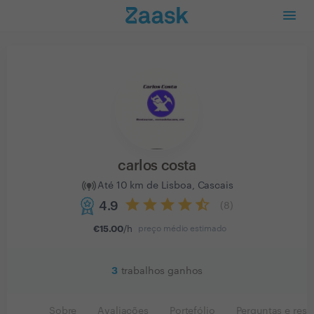
carlos costa
Até 10 km de Lisboa, Cascais
4.9
(
8
)
€
15.00
/h
preço médio estimado
3
trabalhos ganhos
Sobre
Avaliações
Portefólio
Perguntas e resp