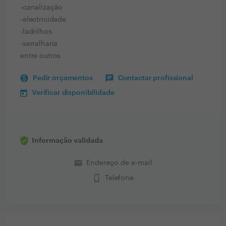
-canalização
-electricidade
-ladrilhos
-serralharia
entre outros
Pedir orçamentos
Contactar profissional
Verificar disponibilidade
Informação validada
email
Endereço de e-mail
phone_iphone
Telefone