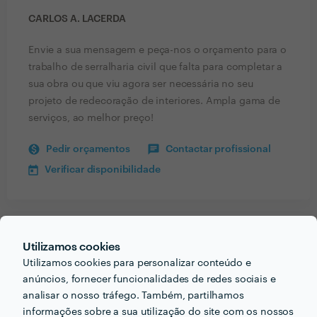
CARLOS A. LACERDA
Envie a sua mensagem e peça-nos o orçamento para o
trabalho de serralharia civil que falta para completar a
sua obra ou que viu agora ser necessária no seu
projeto de redecoração de interiores. Ampla gama de
serviços, ao melhor preço!
Pedir orçamentos
Contactar profissional
Verificar disponibilidade
Receba várias propostas de profissionais como
Utilizamos cookies
Carlos A. Lacerda
em poucas horas.
Utilizamos cookies para personalizar conteúdo e
anúncios, fornecer funcionalidades de redes sociais e
analisar o nosso tráfego. Também, partilhamos
informações sobre a sua utilização do site com os nossos