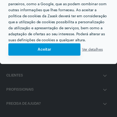
parceiros, como a Google, que as podem combinar com
Outros serviços proporcionados por
Carlos A. Lacerda
outras informações que lhes forneceu. Ao aceitar a
política de cookies da Zaask deverá ter em consideração
que a utilização de cookies possibilita a personalização
Portas Blindadas em setubal
da utilização e apresentação de serviços, bem como a
adaptação de ofertas ao seu interesse. Poderá alterar as
suas definições de cookies a qualquer altura.
Aceitar
Ver detalhes
ZAASK
CLIENTES
PROFISSIONAIS
PRECISA DE AJUDA?