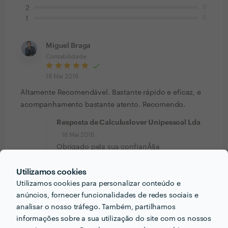
0
2
0
1
Miguel Braga
Contabilidade
18 Mai 2016
Altamente Recomendável. Bastante rápido e eficaz, e
acompanhamento bastante atento. Recomendo.
Resposta de Calculuslover Unipessoal Lda
18 Mai 2016
Obrigado pela sua confianÃ§a
Utilizamos cookies
Utilizamos cookies para personalizar conteúdo e
anúncios, fornecer funcionalidades de redes sociais e
PORTEFÓLIO
analisar o nosso tráfego. Também, partilhamos
informações sobre a sua utilização do site com os nossos