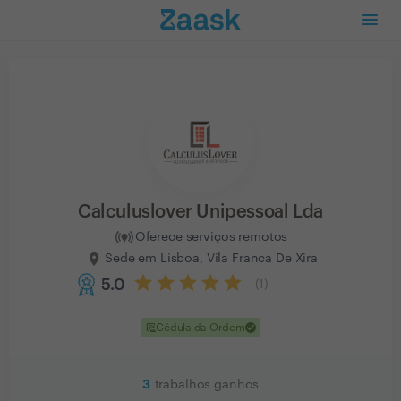
Calculuslover Unipessoal Lda
Oferece serviços remotos
Sede em Lisboa, Vila Franca De Xira
5.0
(
1
)
clinical_notes
check
Cédula da Ordem
3
trabalhos ganhos