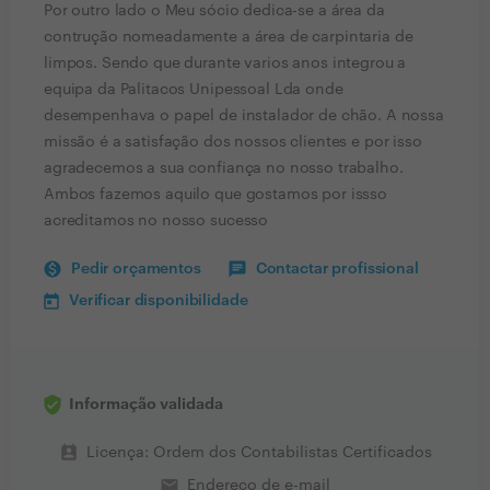
Por outro lado o Meu sócio dedica-se a área da
contrução nomeadamente a área de carpintaria de
limpos. Sendo que durante varios anos integrou a
equipa da Palitacos Unipessoal Lda onde
desempenhava o papel de instalador de chão. A nossa
missão é a satisfação dos nossos clientes e por isso
agradecemos a sua confiança no nosso trabalho.
Ambos fazemos aquilo que gostamos por issso
acreditamos no nosso sucesso
Pedir orçamentos
Contactar profissional
Verificar disponibilidade
Informação validada
perm_contact_calendar
Licença: Ordem dos Contabilistas Certificados
email
Endereço de e-mail