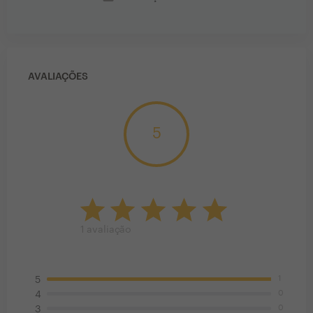
AVALIAÇÕES
5
1
avaliação
1
5
0
4
0
3