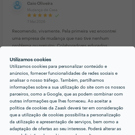
Caio Oliveira
Mudança de Casa
7 Mai 2026
Recomendo, vivamente. Pela primeira vez encontrei
uma empresa de mudança que nao tive nenhum
problema ou prejuízo. Colaboradores educados,
cuidadosos com a mobília e eletrodomésticos e muito
Utilizamos cookies
prestativos. Será sempre minha primeira opção
Utilizamos cookies para personalizar conteúdo e
quando eu precisar novamente.
anúncios, fornecer funcionalidades de redes sociais e
analisar o nosso tráfego. Também, partilhamos
Cliente Zaask
informações sobre a sua utilização do site com os nossos
Mudanças Locais (menos de 25 Km)
parceiros, como a Google, que as podem combinar com
outras informações que lhes forneceu. Ao aceitar a
16 Fev 2026
política de cookies da Zaask deverá ter em consideração
Processo simples e profissional
que a utilização de cookies possibilita a personalização
da utilização e apresentação de serviços, bem como a
Cliente Zaask
adaptação de ofertas ao seu interesse. Poderá alterar as
Mudanças Locais (menos de 25 Km)