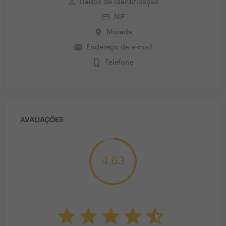
perm_identity
Dados de identificação
credit_card
NIF
place
Morada
email
Endereço de e-mail
phone_iphone
Telefone
AVALIAÇÕES
4.63