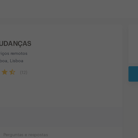
UDANÇAS
viços remotos
boa, Lisboa
(
12
)
Perguntas e respostas