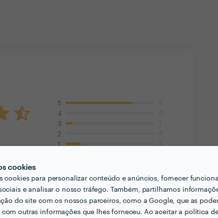
9
5
0
4
1
3
0
2
2
1
os cookies
30 Set 2017
s cookies para personalizar conteúdo e anúncios, fornecer funcion
 de 25 Km)
sociais e analisar o nosso tráfego. Também, partilhamos informaçõ
zação do site com os nossos parceiros, como a Google, que as pod
ão.
com outras informações que lhes forneceu. Ao aceitar a política d