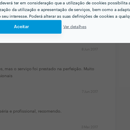
deverá ter em consideração que a utilização de cookies possibilita 
13 Ago 2017
zação da utilização e apresentação de serviços, bem como a adapt
o seu interesse. Poderá alterar as suas definições de cookies a qualqu
rio, na primeira vez, tudo impecável por duas
Aceitar
Ver detalhes
8 Jun 2017
s, mas o serviço foi prestado na perfeição. Muito
sionais
7 Jun 2017
éria e profissional, recomendo.
3 Mai 2017