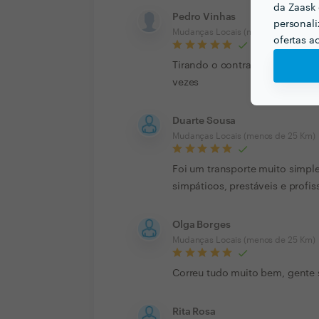
da Zaask 
Pedro Vinhas
personali
Mudanças Locais (menos de 25 Km)
ofertas a
Tirando o contra tempo do horá
vezes
Duarte Sousa
Mudanças Locais (menos de 25 Km)
Foi um transporte muito simple
simpáticos, prestáveis e profis
Olga Borges
Mudanças Locais (menos de 25 Km)
Correu tudo muito bem, gente s
Rita Rosa