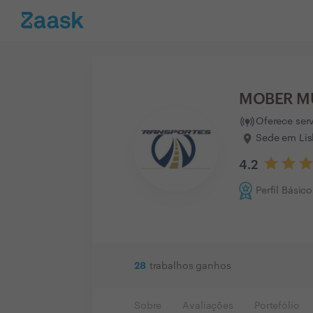
MOBER M
Oferece ser
Sede em Lis
4.2
Perfil Básico
28
trabalhos ganhos
Sobre
Avaliações
Portefólio