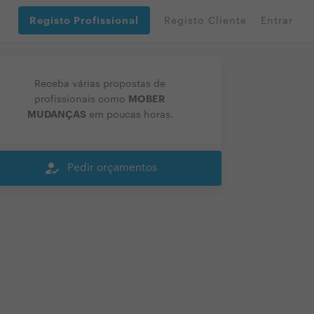
Registo Profissional
Registo Cliente
Entrar
Receba várias propostas de
MOBER
profissionais como
MUDANÇAS
em poucas horas.
how_to_reg
Pedir orçamentos