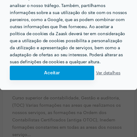
analisar o nosso tráfego. Também, partilhamos
informações sobre a sua utilização do site com os nossos
PERGUNTAS E RESPOSTAS
parceiros, como a Google, que as podem combinar com
outras informações que lhes forneceu. Ao aceitar a
Em que informações deve um ou uma cliente pensar
política de cookies da Zaask deverá ter em consideração
acerca do projecto que quer realizar antes de falar
que a utilização de cookies possibilita a personalização
com profissionais?
da utilização e apresentação de serviços, bem como a
adaptação de ofertas ao seu interesse. Poderá alterar as
Deverá sempre perguntar e pedir opiniões que o
suas definições de cookies a qualquer altura.
ajudem a tomar as decisões corretas.
Aceitar
Ver detalhes
Que formação e experiência tem relacionadas com a
sua actividade?
Curso superior de contabilidade, Gestão e auditoria,
(TOC) Varias formações nas areas que realizamos os
nossos serviços, as formações na Ordem dos
Contabilistas Certificados (antiga OTOC), Inedem
formações constantes em todas as areas dos nossos
serviço...