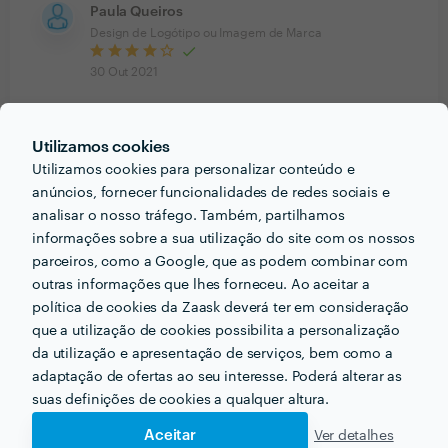
Paula Queiros
Design de Logótipo ou Imagem de Marca
30 Out 2021
Ana Rebelo
Utilizamos cookies
Criativos Gráficos
Utilizamos cookies para personalizar conteúdo e
26 Out 2021
anúncios, fornecer funcionalidades de redes sociais e
analisar o nosso tráfego. Também, partilhamos
Diana foi fantástica, com pouca informação chegou ao
informações sobre a sua utilização do site com os nossos
ponto que queríamos , super criativa, ideias frescas e
parceiros, como a Google, que as podem combinar com
muito profissional. Temos um logo bonito,
outras informações que lhes forneceu. Ao aceitar a
profissional. Muito obrigada pelo trabalho
política de cookies da Zaask deverá ter em consideração
Resposta de bydianasouza
29 Out 2021
que a utilização de cookies possibilita a personalização
Muito obrigada Ana pela confiança no meu
da utilização e apresentação de serviços, bem como a
trabalho :))) ! Continuarei a dar o meu
adaptação de ofertas ao seu interesse. Poderá alterar as
melhor pelos seus projectos!
suas definições de cookies a qualquer altura.
Aceitar
Ver detalhes