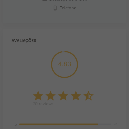
phone_iphone
Telefone
AVALIAÇÕES
4.83
29
reviews
25
5