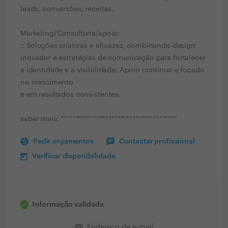
leads, conversões; receitas.
Marketing/Consultoria/apoio:
:: Soluções criativas e eficazes, combinando design
inovador e estratégias de comunicação para fortalecer
a identidade e a visibilidade. Apoio contínuo e focado
no crescimento
e em resultados consistentes.
saber mais: ***************************************
Pedir orçamentos
Contactar profissional
Verificar disponibilidade
Informação validada
email
Endereço de e-mail