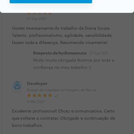
Noêmia Crespo
Trabalho realizado fora da plataforma
21 Out 2021
Gostei imensamente do trabalho da Diana Souza.
Talento, profissionalismo, agilidade, sensibilidade,
fazem toda a diferença. Recomendo vivamente!
Resposta de bydianasouza
21 Out 2021
Muito muito obrigada Noêmia por toda a
confiança no meu trabalho :)
Developer
Design de Logótipo ou Imagem de Marca
6 Mai 2021
Excelente profissional! Eficaz e comunicativa. Certo
que voltarei a contratar. Obrigado e continuação de
bons trabalhos.