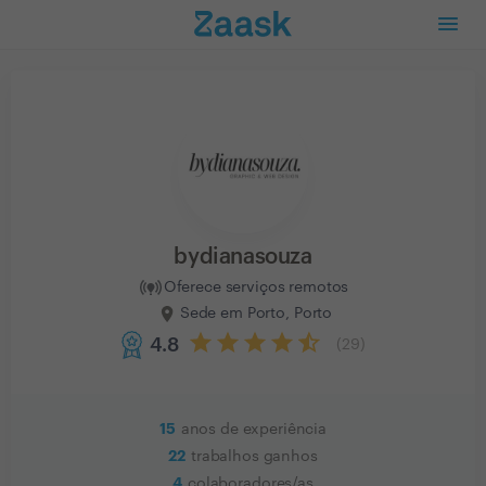
bydianasouza
Oferece serviços remotos
Sede em Porto, Porto
4.8
(
29
)
15
anos de experiência
22
trabalhos ganhos
4
colaboradores/as