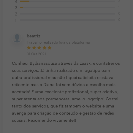
3
4
1
3
0
2
0
1
beatriz
Trabalho realizado fora da plataforma
31 Out 2021
Conheci Bydianasouza através da zaask, e contatrei os
seus serviços. Já tinha realizado um logotipo com
outro profissional mas não fiquei satisfeita e estava
reticente mas a Diana foi sem dúvida a escolha mais
acertada! É uma excelente profissional, super criativa,
super atenta aos pormenores, amei o logotipo! Gostei
tanto dos serviços, que fiz tambem o website e uma
avença para criação de conteúdo e gestão de redes
sociais. Recomendo vivamente!!