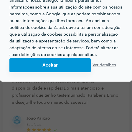
analisar o nosso tráfego. Também, partilhamos
justo. Aconselho vivamente
informações sobre a sua utilização do site com os nossos
parceiros, como a Google, que as podem combinar com
Cristóvão Matos
outras informações que lhes forneceu. Ao aceitar a
Estafetas
política de cookies da Zaask deverá ter em consideração
que a utilização de cookies possibilita a personalização
1 Set 2020
da utilização e apresentação de serviços, bem como a
adaptação de ofertas ao seu interesse. Poderá alterar as
Filipa Pereira
suas definições de cookies a qualquer altura.
Transporte de Pequenas Mercadorias
Aceitar
Ver detalhes
28 Ago 2020
5 estrelas mesmo! Pontualidade, simpatia,
disponibilidade e rapidez! Do mais atencioso e
profissional que tenho testemunhado. Parabéns Bruno
e desejo-lhe todo o merecido sucesso!
João Paixão
Estafetas