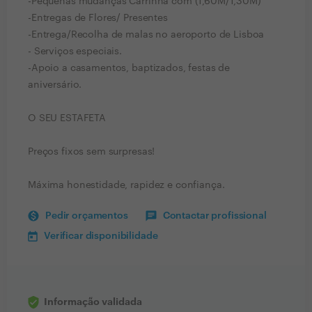
-Pequenas mudanças Carrinha com (1,60M/1,30M)
-Entregas de Flores/ Presentes
-Entrega/Recolha de malas no aeroporto de Lisboa
- Serviços especiais.
-Apoio a casamentos, baptizados, festas de
aniversário.
O SEU ESTAFETA
Preços fixos sem surpresas!
Máxima honestidade, rapidez e confiança.
Pedir orçamentos
Contactar profissional
Verificar disponibilidade
Informação validada