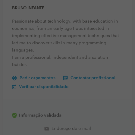
BRUNO INFANTE
Passionate about technology, with base education in
economics, from an early age I was interested in
implementing effective management techniques that
led me to discover skills in many programming
languages.
I am a professional, independent and a solution
builder.
Pedir orçamentos
Contactar profissional
Verificar disponibilidade
Informação validada
email
Endereço de e-mail