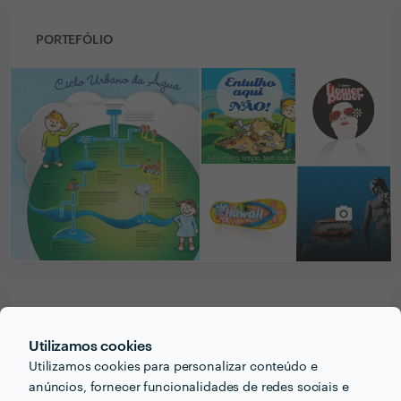
PORTEFÓLIO
PERGUNTAS E RESPOSTAS
Utilizamos cookies
Em que informações deve um ou uma cliente pensar
Utilizamos cookies para personalizar conteúdo e
anúncios, fornecer funcionalidades de redes sociais e
acerca do projecto que quer realizar antes de falar