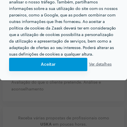
analisar o nosso tráfego. Também, partilhamos
com profissionais?
informações sobre a sua utilização do site com os nossos
Saber exactamente o que pretende e o objectivo
parceiros, como a Google, que as podem combinar com
outras informações que lhes forneceu. Ao aceitar a
Que formação e experiência tem relacionadas com a
política de cookies da Zaask deverá ter em consideração
sua actividade?
que a utilização de cookies possibilita a personalização
da utilização e apresentação de serviços, bem como a
Licenciatura em Design de Comunicação
adaptação de ofertas ao seu interesse. Poderá alterar as
Várias formações ao longo dos anos
suas definições de cookies a qualquer altura.
Aceitar
Ver detalhes
Qual é o processo que costuma seguir quando
começa a trabalhar com um novo ou nova cliente?
Avaliação do que o cliente pretende. Análise e
aconselhamento
Receba várias propostas de profissionais como
USKA
em poucas horas.