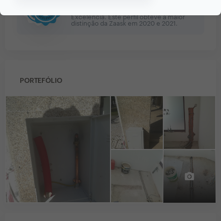
🔥 Uau! Encontrou um/a Profissional de
Excelência. Este perfil obteve a maior
distinção da Zaask em
2020 e 2021
.
PORTEFÓLIO