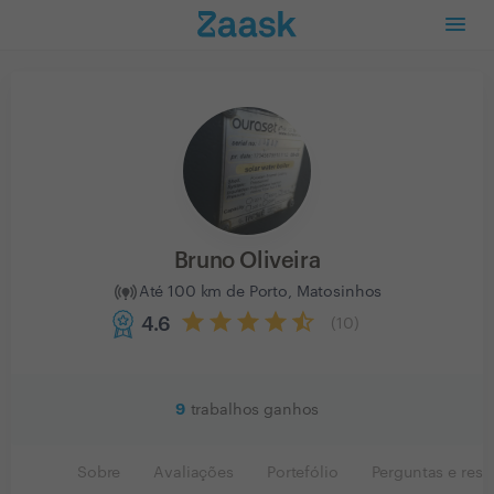
Bruno Oliveira
Até 100 km de Porto, Matosinhos
4.6
(
10
)
9
trabalhos ganhos
Sobre
Avaliações
Portefólio
Perguntas e resp