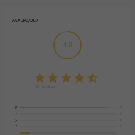
AVALIAÇÕES
4.6
10
reviews
9
5
0
4
0
3
0
2
1
1