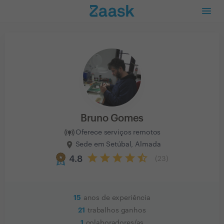
Bruno Gomes
Oferece serviços remotos
Sede em Setúbal, Almada
4.8
(
23
)
15
anos de experiência
21
trabalhos ganhos
1
colaboradores/as