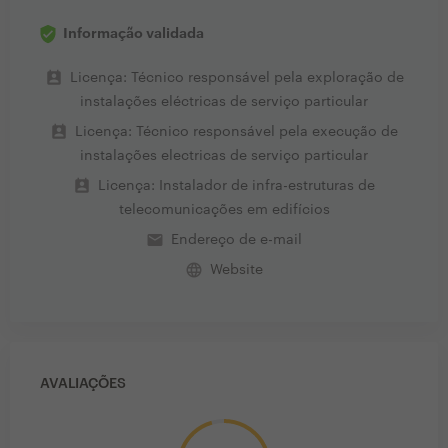
Informação validada
perm_contact_calendar
Licença: Técnico responsável pela exploração de
instalações eléctricas de serviço particular
perm_contact_calendar
Licença: Técnico responsável pela execução de
instalações electricas de serviço particular
perm_contact_calendar
Licença: Instalador de infra-estruturas de
telecomunicações em edifícios
email
Endereço de e-mail
language
Website
AVALIAÇÕES