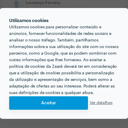
Lourenço Ferreira
Reparação de Máquina de Lavar Loiça
Utilizamos cookies
11 Set 2018
Utilizamos cookies para personalizar conteúdo e
Tentou mas a peça em questão havia sido
anúncios, fornecer funcionalidades de redes sociais e
descontinuada. Simpático. Podia ter obtido a resposta
analisar o nosso tráfego. Também, partilhamos
de modo mais célere.
informações sobre a sua utilização do site com os nossos
parceiros, como a Google, que as podem combinar com
Pedro Castelbranco
outras informações que lhes forneceu. Ao aceitar a
Reparação de Máquina de Lavar Loiça
política de cookies da Zaask deverá ter em consideração
que a utilização de cookies possibilita a personalização
28 Jul 2018
da utilização e apresentação de serviços, bem como a
Excelente profissional, educado, honesto e
adaptação de ofertas ao seu interesse. Poderá alterar as
competente. Recomendo vivamente
suas definições de cookies a qualquer altura.
Aceitar
Ver detalhes
Ver mais