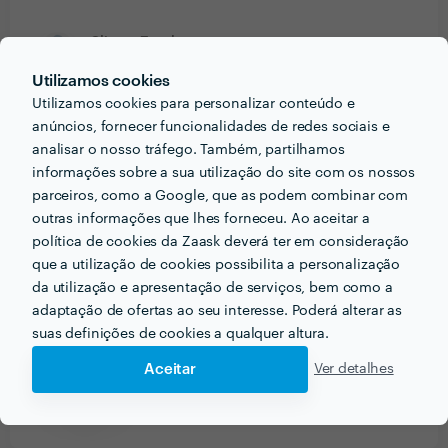
Cliente Zaask
Desinfestação de baratas
Utilizamos cookies
12 Out 2019
Utilizamos cookies para personalizar conteúdo e
anúncios, fornecer funcionalidades de redes sociais e
analisar o nosso tráfego. Também, partilhamos
informações sobre a sua utilização do site com os nossos
Ver mais
parceiros, como a Google, que as podem combinar com
outras informações que lhes forneceu. Ao aceitar a
política de cookies da Zaask deverá ter em consideração
que a utilização de cookies possibilita a personalização
PRÉMIOS ZAASK
da utilização e apresentação de serviços, bem como a
adaptação de ofertas ao seu interesse. Poderá alterar as
suas definições de cookies a qualquer altura.
2 vezes Profissional de Excelência
x
2
🔥 Uau! Encontrou um/a Profissional de
Aceitar
Ver detalhes
Excelência. Este perfil obteve a maior
distinção da Zaask em
2018 e 2019
.