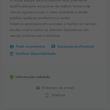
A nossa equipa de profissionais está altamente
qualificada para solucionar da melhor forma e da
menos agressiva para o meio ambiente e saúde
pública qualquer problema no sector.
Estamos apostados em executar e manter um serviço
de alto nível a todos os clientes. Garantimos um
serviço profissional e eficiente.
Pedir orçamentos
Contactar profissional
Verificar disponibilidade
Informação validada
email
Endereço de e-mail
phone_iphone
Telefone