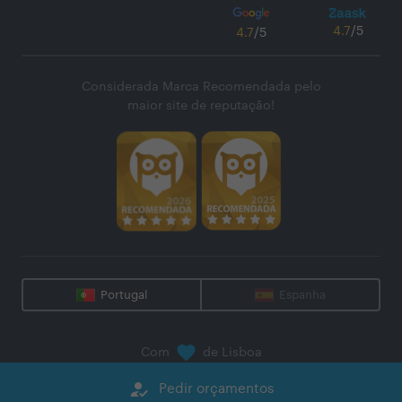
4.7
/5
4.7
/5
Considerada Marca Recomendada pelo
maior site de reputação!
Portugal
Espanha
Com
de Lisboa
@
2026
Zaask - Plataforma Digital, S.A.
how_to_reg
Pedir orçamentos