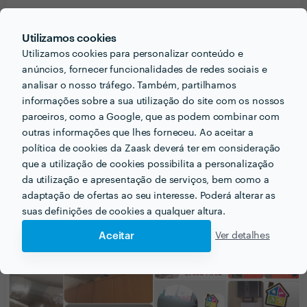
Nélson Emanuel
Utilizamos cookies
Realizacao de um tecto falso
Utilizamos cookies para personalizar conteúdo e
anúncios, fornecer funcionalidades de redes sociais e
25 Jun 2015
analisar o nosso tráfego. Também, partilhamos
Preco baixo, servico rapido, disponibilidade para
informações sobre a sua utilização do site com os nossos
explicacoes e sugestoes.
parceiros, como a Google, que as podem combinar com
outras informações que lhes forneceu. Ao aceitar a
política de cookies da Zaask deverá ter em consideração
que a utilização de cookies possibilita a personalização
da utilização e apresentação de serviços, bem como a
PORTEFÓLIO
adaptação de ofertas ao seu interesse. Poderá alterar as
suas definições de cookies a qualquer altura.
Aceitar
Ver detalhes