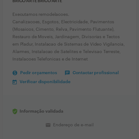
BRICO'ARTE BRICO'ARTE
Executamos remodelacoes.
Canalizacoes, Esgotos, Electricidade, Pavimentos
(Mosaicos, Cimento, Relva, Pavimento Flutuante),
Restauro de Moveis, Jardinagem, Divisorias e Tectos
em Pladur, Instalacao de Sistemas de Video Vigilancia,
Alarmes, Instalacao de Satelites e Televisao Terreste,
Instalacoes Telefonicas e de Internet
Pedir orçamentos
Contactar profissional
Verificar disponibilidade
Informação validada
email
Endereço de e-mail