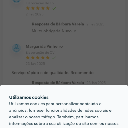
Elaboração de CV
2 Fev 2025
Resposta de Bárbara Varela
2 Fev 2025
Muito obrigada Nuno ☺️
Margarida Pinheiro
Elaboração de CV
23 Jan 2025
Serviço rápido e de qualidade. Recomendo!
Resposta de Bárbara Varela
23 Jan 2025
Muito obrigada Margarida :)
Utilizamos cookies
Utilizamos cookies para personalizar conteúdo e
Paulo Jorge
anúncios, fornecer funcionalidades de redes sociais e
Trabalho realizado fora da plataforma
analisar o nosso tráfego. Também, partilhamos
22 Jan 2025
informações sobre a sua utilização do site com os nossos