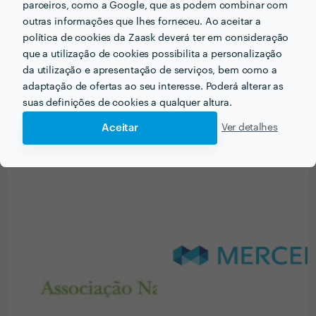
parceiros, como a Google, que as podem combinar com
Muito profissional, simpática e disponível. Matem a
outras informações que lhes forneceu. Ao aceitar a
comunicação sempre que faz atualizações no CV para
política de cookies da Zaask deverá ter em consideração
nossa apreciação. Recomendo vivamente!!
que a utilização de cookies possibilita a personalização
Resposta de Bárbara Varela
22 Jan 2025
da utilização e apresentação de serviços, bem como a
Muito obrigada Paulo :)
adaptação de ofertas ao seu interesse. Poderá alterar as
suas definições de cookies a qualquer altura.
Aceitar
Ver detalhes
PORTEFÓLIO