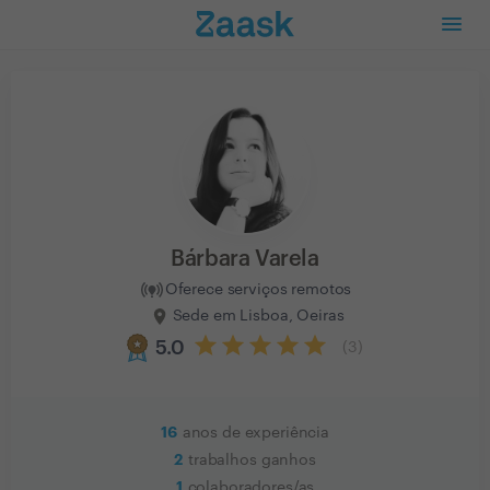
Bárbara Varela
Oferece serviços remotos
Sede em Lisboa, Oeiras
5.0
(
3
)
16
anos de experiência
2
trabalhos ganhos
1
colaboradores/as