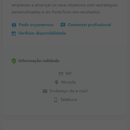
empresas a alcançar os seus objetivos com estratégias
personalizadas e um forte foco em resultados.
Pedir orçamentos
Contactar profissional
Verificar disponibilidade
Informação validada
credit_card
NIF
place
Morada
email
Endereço de e-mail
phone_iphone
Telefone