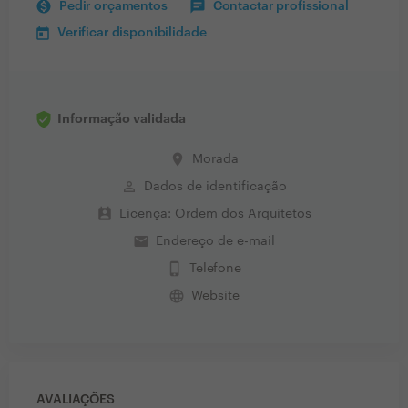
Pedir orçamentos
Contactar profissional
Verificar disponibilidade
Informação validada
place
Morada
perm_identity
Dados de identificação
perm_contact_calendar
Licença: Ordem dos Arquitetos
email
Endereço de e-mail
phone_iphone
Telefone
language
Website
AVALIAÇÕES