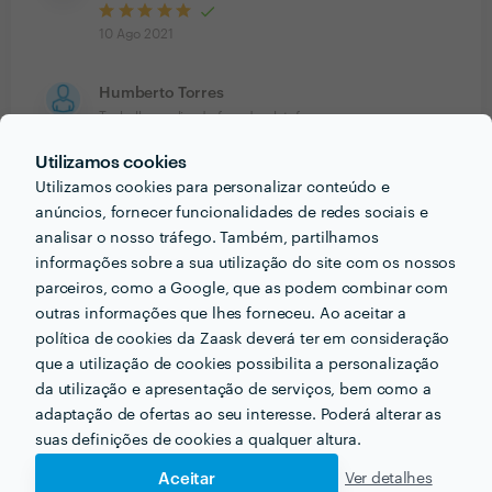
10 Ago 2021
Humberto Torres
Trabalho realizado fora da plataforma
15 Jan 2019
Utilizamos cookies
Utilizamos cookies para personalizar conteúdo e
Serviço espetacular e super profissional, o arq Macedo
anúncios, fornecer funcionalidades de redes sociais e
acompanhou-nos desde o início ouvindo-nos sempre,
analisar o nosso tráfego. Também, partilhamos
negociando com o empreiteiro e acompanhando a
informações sobre a sua utilização do site com os nossos
obra em permanência. Recomendo vivamente
parceiros, como a Google, que as podem combinar com
outras informações que lhes forneceu. Ao aceitar a
política de cookies da Zaask deverá ter em consideração
que a utilização de cookies possibilita a personalização
PORTEFÓLIO
da utilização e apresentação de serviços, bem como a
adaptação de ofertas ao seu interesse. Poderá alterar as
suas definições de cookies a qualquer altura.
Aceitar
Ver detalhes