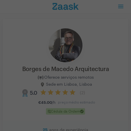
Borges de Macedo Arquitectura
Oferece serviços remotos
Sede em Lisboa, Lisboa
5.0
(
2
)
€
45.00
/h
preço médio estimado
clinical_notes
check
Cédula da Ordem
25
anos de experiência