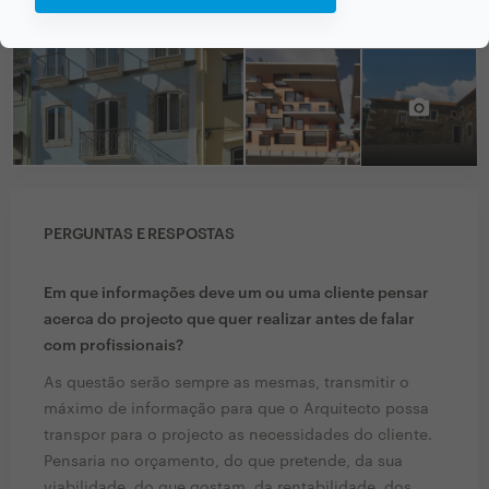
PERGUNTAS E RESPOSTAS
Em que informações deve um ou uma cliente pensar
acerca do projecto que quer realizar antes de falar
com profissionais?
As questão serão sempre as mesmas, transmitir o
máximo de informação para que o Arquitecto possa
transpor para o projecto as necessidades do cliente.
Pensaria no orçamento, do que pretende, da sua
viabilidade, do que gostam, da rentabilidade, dos