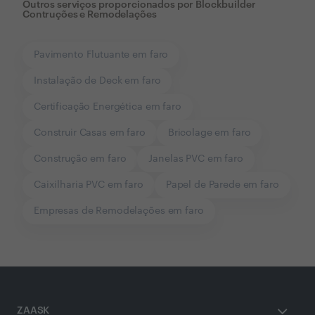
Outros serviços proporcionados por
Blockbuilder
Contruções e Remodelações
Pavimento Flutuante em faro
Instalação de Deck em faro
Certificação Energética em faro
Construir Casas em faro
Bricolage em faro
Construção em faro
Janelas PVC em faro
Caixilharia PVC em faro
Papel de Parede em faro
Empresas de Remodelações em faro
ZAASK