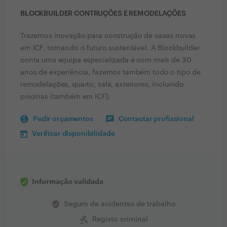
BLOCKBUILDER CONTRUÇÕES E REMODELAÇÕES
Trazemos inovação para construção de casas novas
em ICF, tornando o futuro sustentável. A Blockbuilder
conta uma equipa especializada e com mais de 30
anos de experiência, fazemos também todo o tipo de
remodelações, quarto, sala, exteriores, incluindo
piscinas (também em ICF).
Pedir orçamentos
Contactar profissional
Verificar disponibilidade
Informação validada
verified_user
Seguro de acidentes de trabalho
gavel
Registo criminal