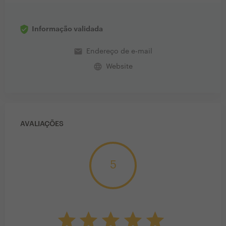
Informação validada
email
Endereço de e-mail
language
Website
AVALIAÇÕES
5