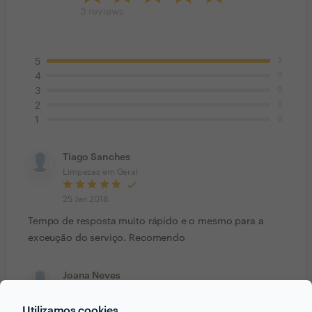
3
reviews
3
5
0
4
0
3
0
2
0
1
Tiago Sanches
Limpezas em Geral
25 Jan 2018
Tempo de resposta muito rápido e o mesmo para a
exceução do serviço. Recomendo
Joana Neves
Limpezas em Geral
Utilizamos cookies