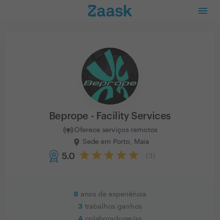
Beprope - Facility Services
Oferece serviços remotos
Sede em Porto, Maia
5.0
(
3
)
8
anos de experiência
3
trabalhos ganhos
4
colaboradores/as