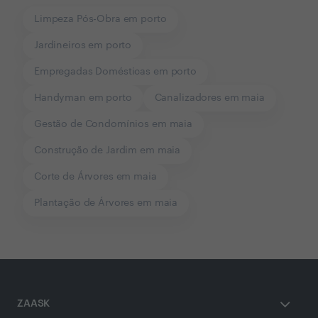
Limpeza Pós-Obra em porto
Jardineiros em porto
Empregadas Domésticas em porto
Handyman em porto
Canalizadores em maia
Gestão de Condomínios em maia
Construção de Jardim em maia
Corte de Árvores em maia
Plantação de Árvores em maia
ZAASK