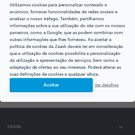
Utilizamos cookies para personalizar conteúdo e
anúncios, fornecer funcionalidades de redes sociais e
Receba várias propostas de profissionais como
analisar o nosso tráfego. Também, partilhamos
Cristina Barrocas
em poucas horas.
informações sobre a sua utilização do site com os nossos
parceiros, como a Google, que as podem combinar com
outras informações que lhes forneceu. Ao aceitar a
política de cookies da Zaask deverá ter em consideração
que a utilização de cookies possibilita a personalização
Outros serviços proporcionados por
Cristina Barrocas
da utilização e apresentação de serviços, bem como a
adaptação de ofertas ao seu interesse. Poderá alterar as
Aulas de Inglês em setubal
suas definições de cookies a qualquer altura.
Aulas de Português em setubal
Aceitar
Ver detalhes
ZAASK