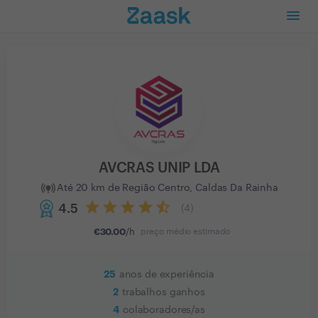
AVCRAS UNIP LDA
Até 20 km de Região Centro, Caldas Da Rainha
4.5
(
4
)
€
30.00
/h
preço médio estimado
25
anos de experiência
2
trabalhos ganhos
4
colaboradores/as