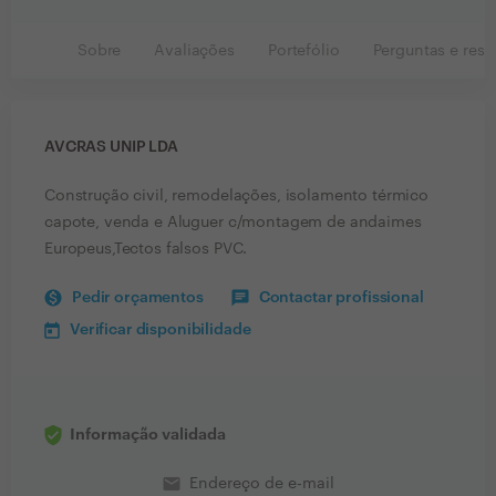
Sobre
Avaliações
Portefólio
Perguntas e resp
AVCRAS UNIP LDA
Construção civil, remodelações, isolamento térmico
capote, venda e Aluguer c/montagem de andaimes
Europeus,Tectos falsos PVC.
Pedir orçamentos
Contactar profissional
Verificar disponibilidade
Informação validada
email
Endereço de e-mail