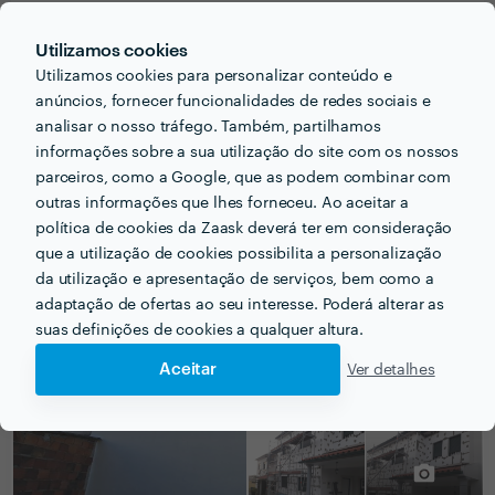
1 Jul 2020
Utilizamos cookies
Cliente Zaask
Utilizamos cookies para personalizar conteúdo e
Isolamento com Sistema Capoto
anúncios, fornecer funcionalidades de redes sociais e
analisar o nosso tráfego. Também, partilhamos
17 Jan 2020
informações sobre a sua utilização do site com os nossos
parceiros, como a Google, que as podem combinar com
outras informações que lhes forneceu. Ao aceitar a
política de cookies da Zaask deverá ter em consideração
que a utilização de cookies possibilita a personalização
PORTEFÓLIO
da utilização e apresentação de serviços, bem como a
adaptação de ofertas ao seu interesse. Poderá alterar as
suas definições de cookies a qualquer altura.
Aceitar
Ver detalhes