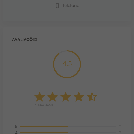
phone_iphone
Telefone
AVALIAÇÕES
4.5
4
reviews
2
5
2
4