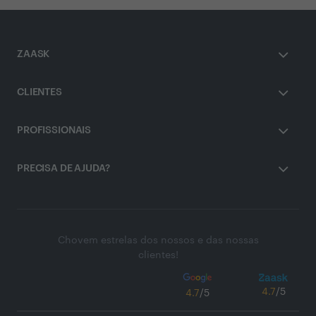
ZAASK
CLIENTES
PROFISSIONAIS
PRECISA DE AJUDA?
Chovem estrelas dos nossos e das nossas
clientes!
4.7
/5
4.7
/5