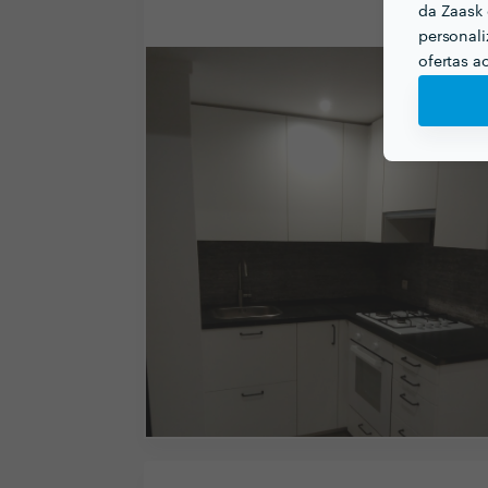
da Zaask 
personali
ofertas a