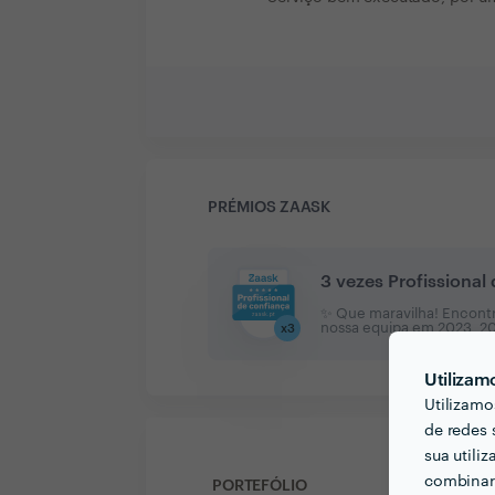
PRÉMIOS ZAASK
3 vezes Profissional
✨ Que maravilha! Encontr
nossa equipa em
2023, 2
x
3
Utilizam
Utilizamo
de redes 
sua utili
combinar 
PORTEFÓLIO