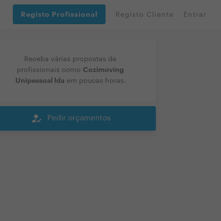
Registo Profissional
Registo Cliente
Entrar
Receba várias propostas de
Cozimoving
profissionais como
Unipessoal lda
em poucas horas.
how_to_reg
Pedir orçamentos