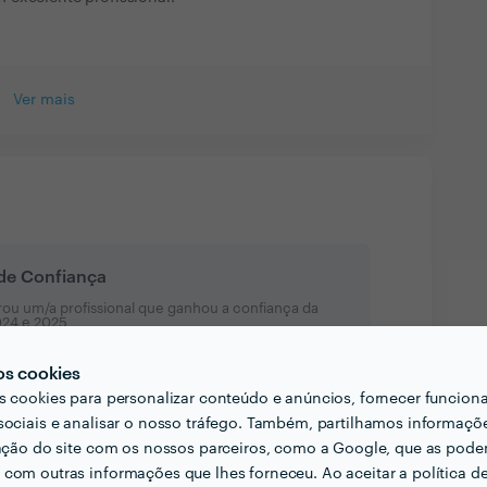
Ver mais
 de Confiança
ou um/a profissional que ganhou a confiança da
024 e 2025
os cookies
s cookies para personalizar conteúdo e anúncios, fornecer funcion
sociais e analisar o nosso tráfego. Também, partilhamos informaçõ
zação do site com os nossos parceiros, como a Google, que as pod
com outras informações que lhes forneceu. Ao aceitar a política d