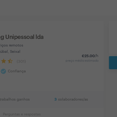
g Unipessoal lda
viços remotos
úbal, Seixal
€
25.00
/h
preço médio estimado
(
301
)
check_circle
e
Confiança
3
trabalhos ganhos
colaboradores/as
Perguntas e respostas