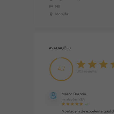
credit_card
NIF
place
Morada
AVALIAÇÕES
4.7
301
reviews
Marco Correia
Instalações IKEA
Montagem de excelente qualid