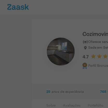
Cozimovin
Oferece ser
Sede em Set
4.7
Perfil Bronz
25
768
anos de experiência
Sobre
Avaliações
Portefólio