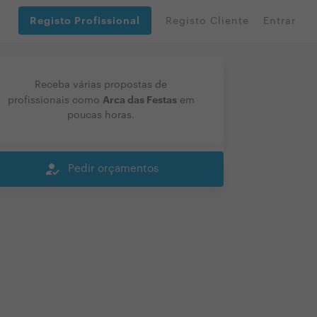
Registo Profissional
Registo Cliente
Entrar
Receba várias propostas de
Arca das Festas
profissionais como
em
poucas horas.
how_to_reg
Pedir orçamentos