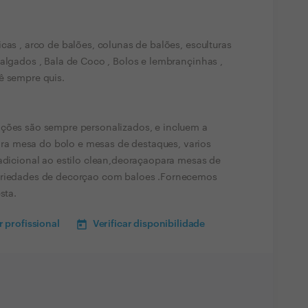
cas , arco de balões, colunas de balões, esculturas
Salgados , Bala de Coco , Bolos e lembrançinhas ,
ê sempre quis.
ações são sempre personalizados, e incluem a
a mesa do bolo e mesas de destaques, varios
radicional ao estilo clean,deoraçaopara mesas de
variedades de decorçao com baloes .Fornecemos
sta.
 profissional
Verificar disponibilidade