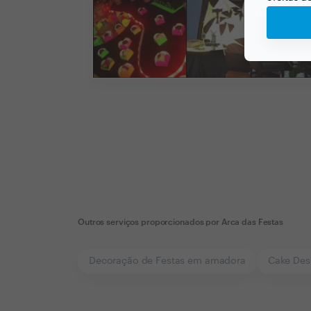
Outros serviços proporcionados por
Arca das Festas
Decoração de Festas em amadora
Cake Des