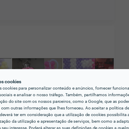
os cookies
s cookies para personalizar conteúdo e anúncios, fornecer funcion
sociais e analisar o nosso tráfego. Também, partilhamos informaçõ
zação do site com os nossos parceiros, como a Google, que as pod
com outras informações que lhes forneceu. Ao aceitar a política d
deverá ter em consideração que a utilização de cookies possibilita 
zação da utilização e apresentação de serviços, bem como a adapt
o seu interesse. Poderá alterar as suas definições de cookies a qualqu