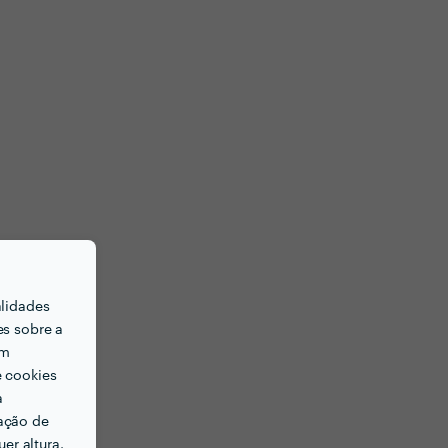
alidades
es sobre a
em
e cookies
a
ação de
er altura.