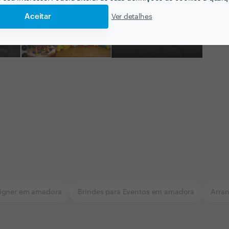
Aceitar
Ver detalhes
Ver todas as
fotografias e vídeos
igner em amadora
Brindes para Eventos em amadora
Arran