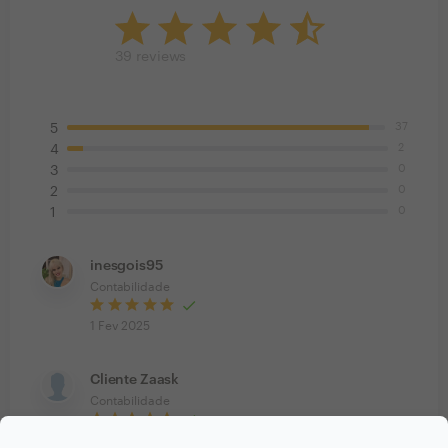
39
reviews
37
5
2
4
0
3
0
2
0
1
inesgois95
Contabilidade
1 Fev 2025
Cliente Zaask
Contabilidade
18 Nov 2023