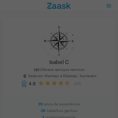
Isabel C
Oferece serviços remotos
Sede em Alentejo e Ribatejo, Santarém
4.9
(
39
)
20
anos de experiência
38
trabalhos ganhos
2
colaboradores/as