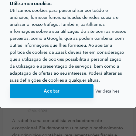
Utilizamos cookies
Utilizamos cookies para personalizar conteúdo e
Carla Ramos
anúncios, fornecer funcionalidades de redes sociais e
Contabilidade
analisar o nosso tráfego. Também, partilhamos
informações sobre a sua utilização do site com os nossos
9 Jul 2023
parceiros, como a Google, que as podem combinar com
outras informações que lhes forneceu. Ao aceitar a
Bruno Costa
política de cookies da Zaask deverá ter em consideração
Contabilidade
que a utilização de cookies possibilita a personalização
da utilização e apresentação de serviços, bem como a
4 Jul 2023
adaptação de ofertas ao seu interesse. Poderá alterar as
Bastante prestável e profissional. Recomendo.
suas definições de cookies a qualquer altura.
Aceitar
Ver detalhes
Mariana Reis
Contabilidade
17 Mai 2023
A Isabel é uma contabilista verdadeiramente
excepcional. Ela demonstrou um amplo conhecimento
dos princípios contábeis, regulamentações fiscais e