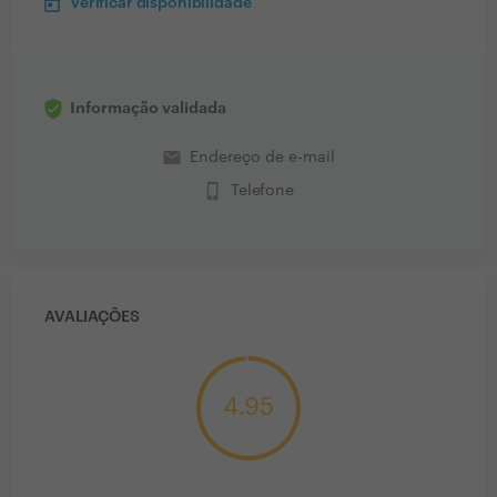
Verificar disponibilidade
Informação validada
email
Endereço de e-mail
phone_iphone
Telefone
AVALIAÇÕES
4.95