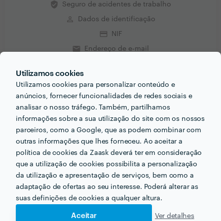
verified_user
Seguro de acidentes de trabalho
perm_identity
Dados de identificação
credit_card
NIF
email
Endereço de e-mail
phone_iphone
Telefone
Utilizamos cookies
Utilizamos cookies para personalizar conteúdo e
anúncios, fornecer funcionalidades de redes sociais e
analisar o nosso tráfego. Também, partilhamos
informações sobre a sua utilização do site com os nossos
AJ
Receba várias propostas de profissionais como
remodelações
parceiros, como a Google, que as podem combinar com
em poucas horas.
outras informações que lhes forneceu. Ao aceitar a
política de cookies da Zaask deverá ter em consideração
que a utilização de cookies possibilita a personalização
da utilização e apresentação de serviços, bem como a
adaptação de ofertas ao seu interesse. Poderá alterar as
Outros serviços proporcionados por
AJ remodelações
suas definições de cookies a qualquer altura.
Aceitar
Ver detalhes
Eletricistas em seixal
Pintores em seixal