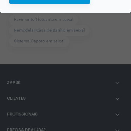
Remodelações em seixal
Pavimento Flutuante em seixal
Remodelar Casa de Banho em seixal
Sistema Capoto em seixal
ZAASK
CLIENTES
PROFISSIONAIS
PRECISA DE AJUDA?