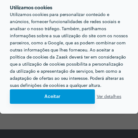
Utilizamos cookies
Utilizamos cookies para personalizar conteúdo e
anúncios, fornecer funcionalidades de redes sociais e
Receba várias propostas de profissionais como
analisar o nosso tráfego. Também, partilhamos
Ângela Sofia de Sousa Santos
em poucas horas.
informações sobre a sua utilização do site com os nossos
parceiros, como a Google, que as podem combinar com
outras informações que lhes forneceu. Ao aceitar a
política de cookies da Zaask deverá ter em consideração
que a utilização de cookies possibilita a personalização
da utilização e apresentação de serviços, bem como a
Outros serviços proporcionados por
Ângela Sofia de
Sousa Santos
adaptação de ofertas ao seu interesse. Poderá alterar as
suas definições de cookies a qualquer altura.
Formador de Latex em porto
Aceitar
Ver detalhes
Explicações de Web Design e Multimédia em porto