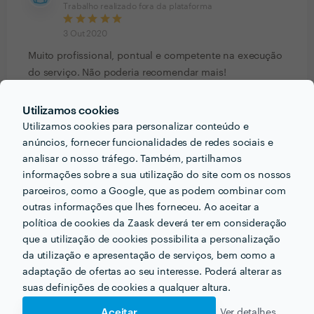
Trabalho realizado fora da plataforma
3 Out 2020
Muito profissional, pontual e competente na execução
do serviço. Não poderia recomendar mais!
Utilizamos cookies
José Medeiros symbron neto
Trabalho realizado fora da plataforma
Utilizamos cookies para personalizar conteúdo e
anúncios, fornecer funcionalidades de redes sociais e
1 Out 2020
analisar o nosso tráfego. Também, partilhamos
informações sobre a sua utilização do site com os nossos
É uma profissional super atenciosa, recomendo...
parceiros, como a Google, que as podem combinar com
Prestativa e faz o trabalho da forma em que eu
outras informações que lhes forneceu. Ao aceitar a
precisava.
política de cookies da Zaask deverá ter em consideração
que a utilização de cookies possibilita a personalização
Francieska Almeida
da utilização e apresentação de serviços, bem como a
Trabalho realizado fora da plataforma
adaptação de ofertas ao seu interesse. Poderá alterar as
suas definições de cookies a qualquer altura.
1 Out 2020
Excelente profissional, assídua, organizada e muito
Aceitar
Ver detalhes