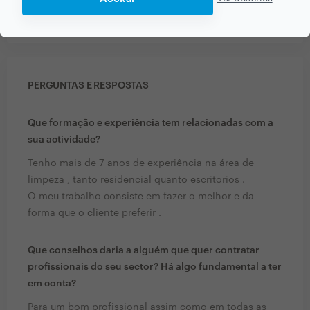
caprichosa. Recomendo!
PERGUNTAS E RESPOSTAS
Que formação e experiência tem relacionadas com a
sua actividade?
Tenho mais de 7 anos de experiência na área de
limpeza , tanto residencial quanto escritorios .
O meu trabalho consiste em fazer o melhor e da
forma que o cliente preferir .
Que conselhos daria a alguém que quer contratar
profissionais do seu sector? Há algo fundamental a ter
em conta?
Para um bom profissional assim como em todas as