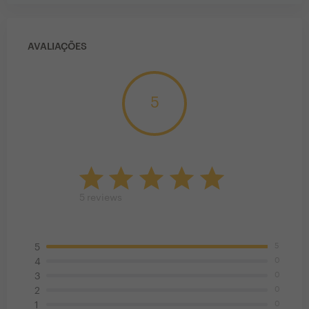
AVALIAÇÕES
5
5
reviews
5
5
0
4
0
3
0
2
0
1