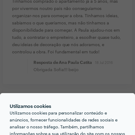
Tínhamos comprado o apartamento já a 5 anos, mas
por vivermos noutro país não conseguíamos
organizar-nos para começar a obra. Tínhamos ideias,
sabíamos o que queríamos, mas não tínhamos a
disponibilidade para começar. A Paula ajudou-nos em
tudo, a contratar o empreiteiro, a escolher quase tudo,
deu ideias de decoração que nós adoramos, e
controlou a obra. Foi fundamental em tudo!
Resposta de Ana Paula Catita
18 Jul 2016
Obrigada Sofia!!! beijo
PORTEFÓLIO
Utilizamos cookies
Utilizamos cookies para personalizar conteúdo e
anúncios, fornecer funcionalidades de redes sociais e
analisar o nosso tráfego. Também, partilhamos
informações sobre a sua utilização do site com os nossos