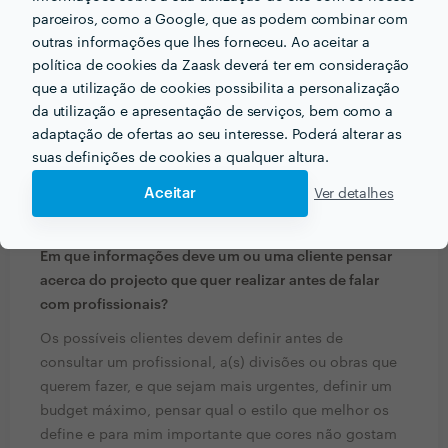
parceiros, como a Google, que as podem combinar com
outras informações que lhes forneceu. Ao aceitar a
política de cookies da Zaask deverá ter em consideração
que a utilização de cookies possibilita a personalização
da utilização e apresentação de serviços, bem como a
adaptação de ofertas ao seu interesse. Poderá alterar as
suas definições de cookies a qualquer altura.
Aceitar
Ver detalhes
PERGUNTAS E RESPOSTAS
Em que informações deve um ou uma cliente pensar
acerca do projecto que quer realizar antes de falar
com profissionais?
Os possíveis clientes devem definir antes de
consultar um profissional, a(s) divisões ou obras que
querem fazer, e que sejam mais urgentes, definir um
budget máximo, pensar qual o estilo que melhor os
define e para mim importante que cores não gostam