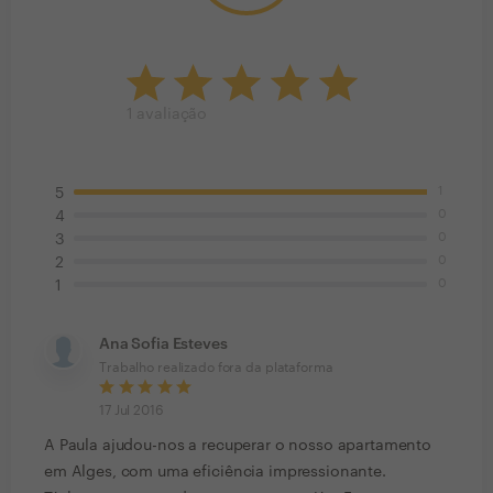
1
avaliação
1
5
0
4
0
3
0
2
0
1
Ana Sofia Esteves
Trabalho realizado fora da plataforma
17 Jul 2016
A Paula ajudou-nos a recuperar o nosso apartamento
em Alges, com uma eficiência impressionante.