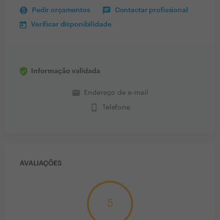
Pedir orçamentos
Contactar profissional
Verificar disponibilidade
Informação validada
email
Endereço de e-mail
phone_iphone
Telefone
AVALIAÇÕES
5