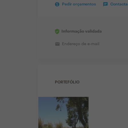
Pedir orçamentos
Contactar
Informação validada
email
Endereço de e-mail
PORTEFÓLIO