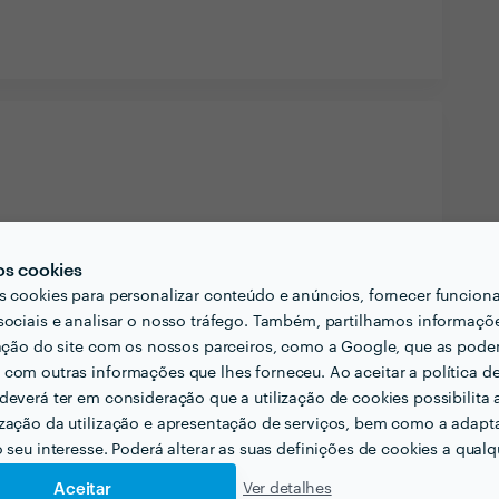
liente pensar acerca do projecto que quer
ais?
os cookies
s necessidades e quais as capacidade que procura
s cookies para personalizar conteúdo e anúncios, fornecer funcion
sociais e analisar o nosso tráfego. Também, partilhamos informaçõ
positar confiança e assim poder receber toda a
zação do site com os nossos parceiros, como a Google, que as pod
com outras informações que lhes forneceu. Ao aceitar a política d
deverá ter em consideração que a utilização de cookies possibilita 
cionadas com a sua actividade?
zação da utilização e apresentação de serviços, bem como a adapt
o seu interesse. Poderá alterar as suas definições de cookies a qualqu
Aceitar
Ver detalhes