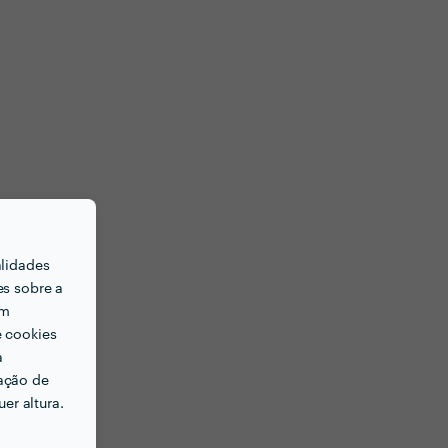
alidades
es sobre a
em
e cookies
a
ação de
er altura.