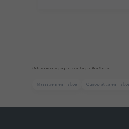
Outros serviços proporcionados por
Ana Garcia
Massagem em lisboa
Quiroprática em lisbo