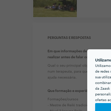
PERGUNTAS E RESPOSTAS
Em que informações deve um ou uma c
realizar antes de falar com profission
Utilizam
Qual o seu principal objectivo e reai
Utilizamo
de redes 
num terapeuta, para que lhe possa de
sua utili
ajuda necessária.
combinar 
da Zaask 
Que formação e experiência tem rela
personali
Formações/cursos
ofertas a
- Mestre de Reiki tradicional tibetano,