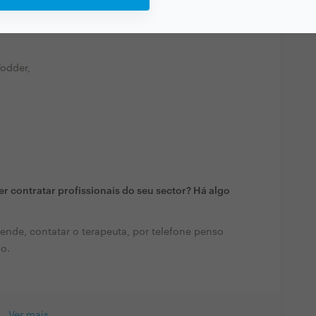
,
odder,
r contratar profissionais do seu sector? Há algo
tende, contatar o terapeuta, por telefone penso
ão.
Ver mais