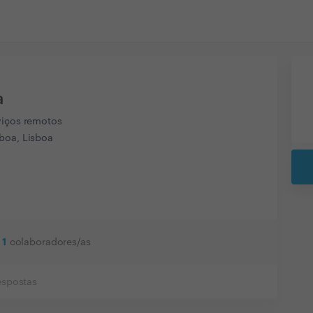
a
viços remotos
boa, Lisboa
1
colaboradores/as
espostas