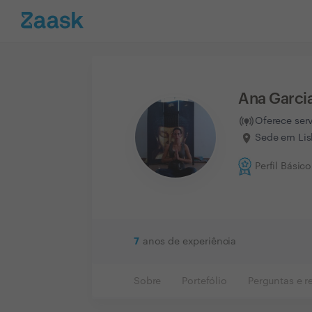
Ana Garci
Oferece ser
Sede em Lis
Perfil Básico
7
anos de experiência
Sobre
Portefólio
Perguntas e r