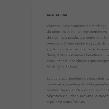
ANA GARCIA
Vivemos num momento de mudança, co
do oriente que nos trazem excelentes 
de vida mais saudáveis, como uma boa
prevalece: Como cuidar da saúde de f
ajudam a cuidar de uma parte do noss
desagradáveis e menos benéficos... Ex
consultar estudos clínicos que comprov
Meditação, Shiatsu..
Eu tive a oportunidade de descobrir c
nossa vida, a prática do Reiki permit
harmonização. O Reiki mudou a minha
objectivo é ajudar o próximo, a encont
equilíbrio corpo/mente.