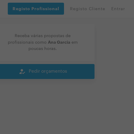
Registo Profissional
Registo Cliente
Entrar
Receba várias propostas de
Ana Garcia
profissionais como
em
poucas horas.
how_to_reg
Pedir orçamentos