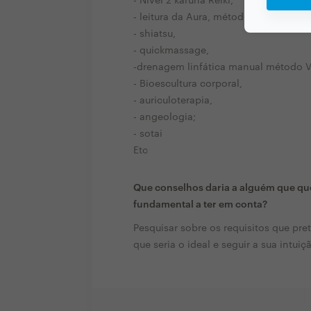
- Nível 2 karuna Reiki,
- leitura da Aura, método flor de lótus
- shiatsu,
- quickmassage,
-drenagem linfática manual método V
- Bioescultura corporal,
- auriculoterapia,
- angeologia;
- sotai
Etc
Que conselhos daria a alguém que que
fundamental a ter em conta?
Pesquisar sobre os requisitos que pre
que seria o ideal e seguir a sua intuiç