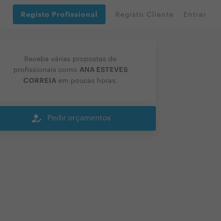
Registo Profissional
Registo Cliente
Entrar
Receba várias propostas de
ANA ESTEVES
profissionais como
CORREIA
em poucas horas.
how_to_reg
Pedir orçamentos