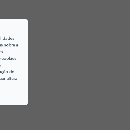
alidades
es sobre a
em
e cookies
a
ação de
er altura.