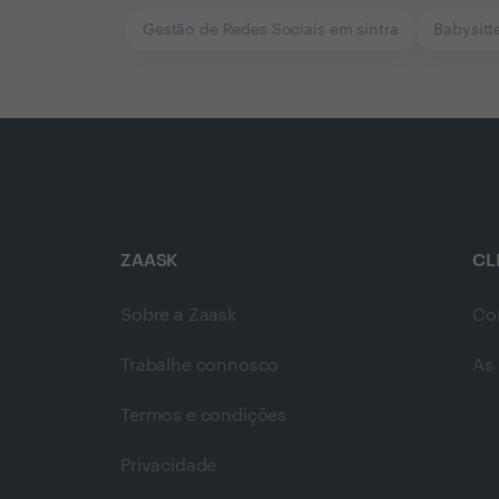
Gestão de Redes Sociais em sintra
Babysitt
ZAASK
CL
Sobre a Zaask
Co
Trabalhe connosco
As 
Termos e condições
Privacidade