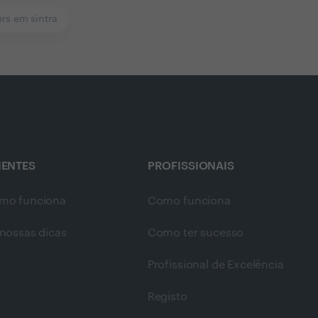
ers em sintra
IENTES
PROFISSIONAIS
mo funciona
Como funciona
nossas dicas
Como ter sucesso
Profissional de Excelência
Registo