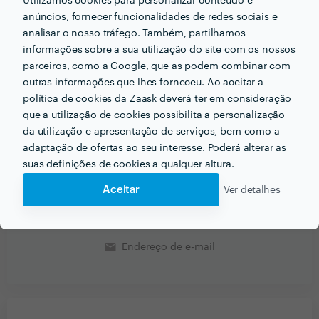
Utilizamos cookies para personalizar conteúdo e
anúncios, fornecer funcionalidades de redes sociais e
E porque hoje em dia o virtual facilita a comunicação,
analisar o nosso tráfego. Também, partilhamos
não existe limites para trabalhar para qualquer zona do
informações sobre a sua utilização do site com os nossos
país, mesmo do mundo.
parceiros, como a Google, que as podem combinar com
outras informações que lhes forneceu. Ao aceitar a
Passo recibos verdes
política de cookies da Zaask deverá ter em consideração
que a utilização de cookies possibilita a personalização
Pedir orçamentos
Contactar profissional
da utilização e apresentação de serviços, bem como a
adaptação de ofertas ao seu interesse. Poderá alterar as
Verificar disponibilidade
suas definições de cookies a qualquer altura.
Aceitar
Ver detalhes
Informação validada
email
Endereço de e-mail