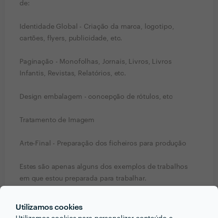
de:
Identidade Global - Criação da marca, logotipo,
cartões, flyers, publicidade, etc.
Paginação - Monofolhas, Jornais, Livros, Livros
Infantis, Revistas, Relatórios, etc.
Design embalagem - concepção de rótulos, etc
Tratamento de Imagem
Arte-Final - Preparação dos ficheiros para produção
Estes são apenas alguns dos exemplos de trabalhos
em que estou preparada para trabalhar.
Deixo um link onde poderão visualizar alguns dos
meus trabalhos:
Utilizamos cookies
********************************