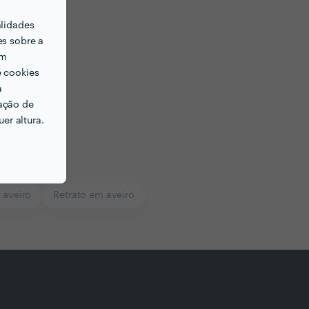
alidades
es sobre a
em
e cookies
a
ação de
er altura.
 aveiro
Retrato em aveiro