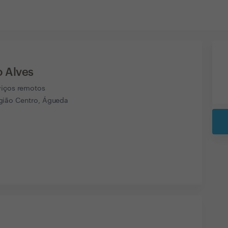
o Alves
viços remotos
ião Centro, Águeda