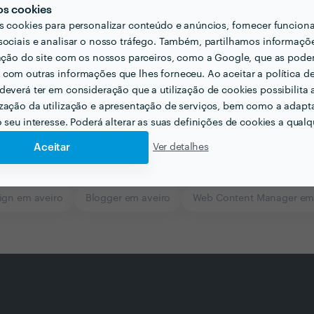
os cookies
s cookies para personalizar conteúdo e anúncios, fornecer funcion
sociais e analisar o nosso tráfego. Também, partilhamos informaçõ
zação do site com os nossos parceiros, como a Google, que as pod
com outras informações que lhes forneceu. Ao aceitar a política d
deverá ter em consideração que a utilização de cookies possibilita 
zação da utilização e apresentação de serviços, bem como a adapt
o seu interesse. Poderá alterar as suas definições de cookies a qualqu
Aceitar
Ver detalhes
ign em aveiro
Blogger em aveiro
Web Content Manager em