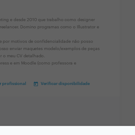
eting e desde 2010 que trabalho como designer
freelancer. Domino programas como o Illustrator e
l e por motivos de confidencialidade não posso
 posso enviar maquetes modelo/exemplos de peças
r o meu CV detalhado.
press e em Moodle (como professora e
 profissional
Verificar disponibilidade