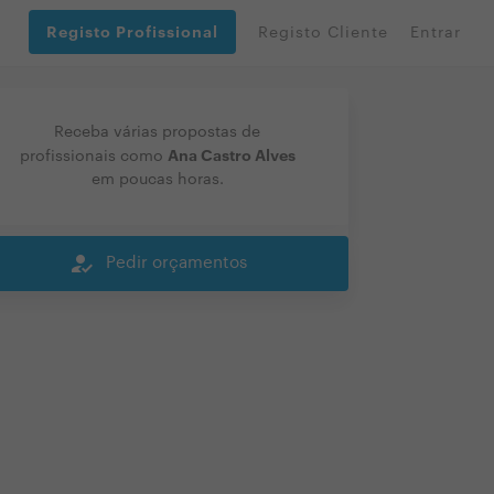
Registo Profissional
Registo Cliente
Entrar
Receba várias propostas de
Ana Castro Alves
profissionais como
em poucas horas.
how_to_reg
Pedir orçamentos