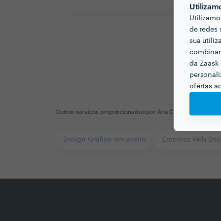
Utilizam
Utilizamo
de redes 
sua utili
combinar 
da Zaask 
personali
ofertas a
Outros serviços proporcionados por
Ana Castro Alves
Design Gráfico em aveiro
Empresa Web Des